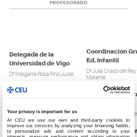
PROFESORADO
Coordinación Gr
Delegada de la
Ed. Infantil
Universidad de Vigo
Dª Julia Criado del Rey
Dª Margarita Rosa Pino Juste
Morante
Coordinación Gr
Directora
Ed. Primaria
Dª María Jesús Ayuso Manso
Your privacy is important for us
Dª Elena Ciga Tellech
At CEU we use our own and third-party cookies to
improve our services by analyzing your browsing habits,
Coordinación Tr
to personalize ads and content according to your
Subdirectora
interests, measure performance and obtain information