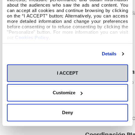
Fin de Grado
about the audiences who saw the ads and content. You
Dª Sandra Fragueiro Barreiro
can accept all cookies and continue browsing by clicking
Dª Sandra Fragueiro Ba
on the “I ACCEPT” button; Alternatively, you can access
more detailed information and change your preferences
before consenting or to refuse consenting by clicking the
Coordinación
"Personalize" button. For more information you can visit
Secretaria Académica
Prácticum
our
Cookies Policy
.
Dª Sandra Teresa Álvarez Ledo
Dª María del Carmen
Details
Rodríguez Lorenzo
Capellán
Coordinación Ca
I ACCEPT
D. Xosé Uxío Nerga Menduiña
Dª Ana Caíño Carballo
Customize
Coordinación
Movilidad
Deny
Dª María del Mar Muño
Coordinación Pl