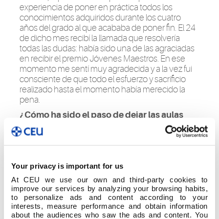
experiencia de poner en práctica todos los
conocimientos adquiridos durante los cuatro
años del grado al que acababa de poner fin. El 24
de dicho mes recibí la llamada que resolvería
todas las dudas: había sido una de las agraciadas
en recibir el premio Jóvenes Maestros. En ese
momento me sentí muy agradecida y a la vez fui
consciente de que todo el esfuerzo y sacrificio
realizado hasta el momento había merecido la
pena.
¿Cómo ha sido el paso de dejar las aulas
como alumna a estar en un aula como
maestra sin casi transición?
La verdad es que ha sido un cambio
considerable, ya que verme del otro lado de los
Your privacy is important for us
pupitres me hizo pensar en que ese momento
At CEU we use our own and third-party cookies to
que había soñado año tras año se había hecho
improve our services by analyzing your browsing habits,
realidad. Con el paso de los días fui asimilando la
to personalize ads and content according to your
situación y dándome cuenta al mismo tiempo
interests, measure performance and obtain information
que la visión desde ambas perspectivas (alumna-
about the audiences who saw the ads and content. You