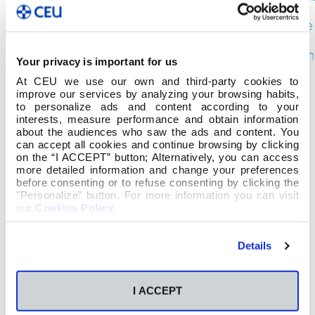
2019
octubre
2019
septiem
Your privacy is important for us
2019
At CEU we use our own and third-party cookies to
agosto
improve our services by analyzing your browsing habits,
2019
to personalize ads and content according to your
julio
interests, measure performance and obtain information
2019
about the audiences who saw the ads and content. You
junio
can accept all cookies and continue browsing by clicking
on the “I ACCEPT” button; Alternatively, you can access
2019
more detailed information and change your preferences
mayo
before consenting or to refuse consenting by clicking the
2019
"Personalize" button. For more information you can visit
abril
our
Cookies Policy
.
2019
marzo
Details
2019
febrero
2019
I ACCEPT
enero
2019