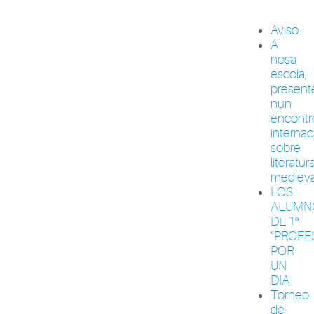
Aviso
A
nosa
escola,
present
nun
encontr
internac
sobre
literatur
medieva
LOS
ALUMN
DE 1º
“PROFE
POR
UN
DIA
Torneo
de