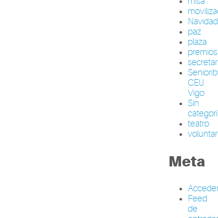
misa
moviliza
Navida
paz
plaza
premios
secretar
Seniori
CEU
Vigo
Sin
categor
teatro
volunta
Meta
Accede
Feed
de