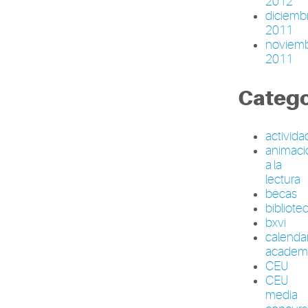
2012
diciemb
2011
noviem
2011
Catego
activid
animaci
a la
lectura
becas
bibliote
bxvi
calenda
academ
CEU
CEU
media