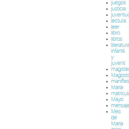
juegos
justicia
juventu
lectura
leer
libro
libros
literatur
infantil
y
juvenil
magiste
Magost
manifie
María
matrícul
Mayo
mensaj
Mes
de
María