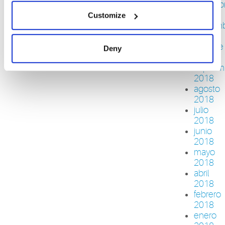
diciemb
2018
Customize
noviem
2018
octubre
Deny
2018
septiem
2018
agosto
2018
julio
2018
junio
2018
mayo
2018
abril
2018
febrero
2018
enero