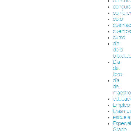
concur
concurs
confere
coro
cuenta
cuento
curso
día
de la
bibliote
Día
del
libro
día
del
maestr
educac
Empleo
Erasmu
escuela
Especia
Grado