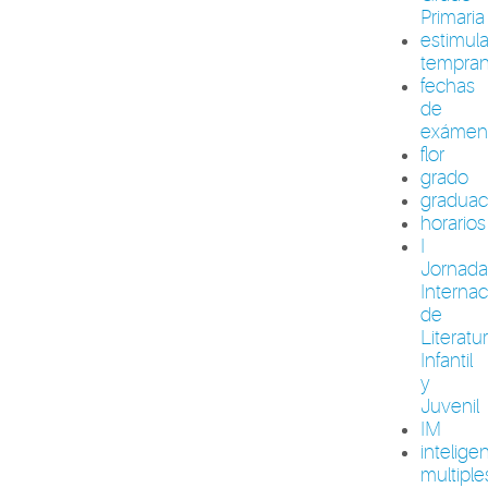
Primaria
estimul
tempra
fechas
de
exámen
flor
grado
graduac
horarios
I
Jornada
Internac
de
Literatu
Infantil
y
Juvenil
IM
intelige
multiple