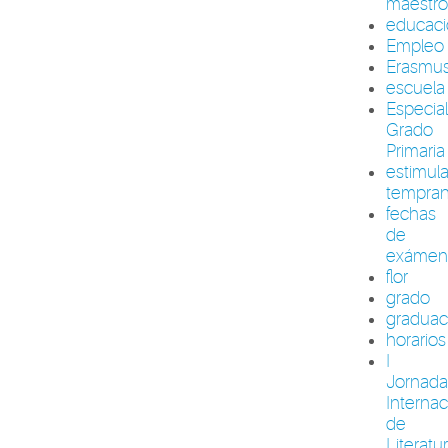
maestr
educac
Empleo
Erasmu
escuela
Especia
Grado
Primaria
estimul
tempra
fechas
de
exámen
flor
grado
graduac
horarios
I
Jornada
Internac
de
Literatu