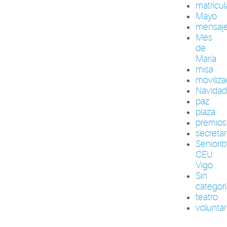
matrícul
Mayo
mensaj
Mes
de
María
misa
moviliza
Navida
paz
plaza
premios
secretar
Seniori
CEU
Vigo
Sin
categor
teatro
volunta