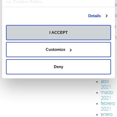
our
Cookies Policy
.
diciemb
2021
noviem
Details
2021
octubre
2021
I ACCEPT
septiem
2021
julio
Customize
2021
junio
2021
Deny
mayo
2021
abril
2021
marzo
2021
febrero
2021
enero