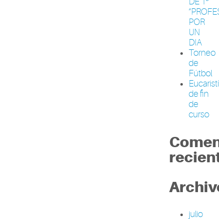
DE 1º
“PROFE
POR
UN
DIA
Torneo
de
Fútbol
Eucarist
de fin
de
curso
Comen
recien
Archiv
julio