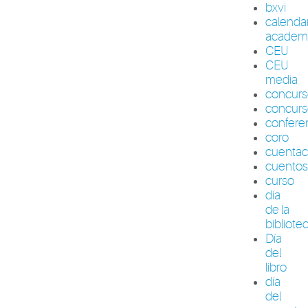
bxvi
calenda
academ
CEU
CEU
media
concur
concurs
confere
coro
cuenta
cuento
curso
día
de la
bibliote
Día
del
libro
día
del