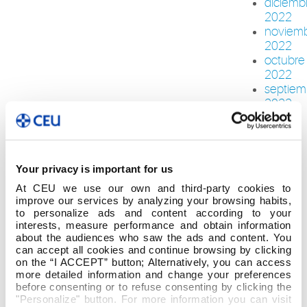
diciemb
2022
noviem
2022
octubre
2022
septiem
2022
julio
2022
junio
2022
Your privacy is important for us
mayo
At CEU we use our own and third-party cookies to
2022
improve our services by analyzing your browsing habits,
abril
to personalize ads and content according to your
2022
interests, measure performance and obtain information
marzo
about the audiences who saw the ads and content. You
2022
can accept all cookies and continue browsing by clicking
febrero
on the “I ACCEPT” button; Alternatively, you can access
more detailed information and change your preferences
2022
before consenting or to refuse consenting by clicking the
enero
"Personalize" button. For more information you can visit
2022