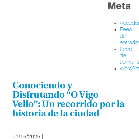
Meta
Accede
Feed
de
entrada
Feed
de
comenta
WordPre
Conociendo y
Disfrutando “O Vigo
Vello”: Un recorrido por la
historia de la ciudad
01/16/2025 |