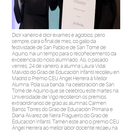
Dicir xaneiro é dicir exames e agobios, pero
sempre, cara o final de mes, co gallo da
festividade de San Pablo e de San Tomé de
Aquino, hai un tempo para o recoñecemento da
excelencia do noso alumnado. Así, o pasado
venres, 24 de xaneiro, a alumna Laura Vidal
Malvido do Grao de Educación Infantil recolleu en
Madrid o Premio CEU Ángel Herrera á Mellor
Alumna. Pola súa banda, na celebración de San
Tomé de Aquino que se celebrou
este martes
na
Universidade de Vigo recolleron os premios
extraordinarios de grao as alumnas Carmen
Barros Torres do Grao de Educación Primaria e
Diana Álvarez de Neira Fragueiro do Grao de
Educación Infantil. Tamén este ano o premio CEU
Ángel Herrera ao mellor labor docente recaeu na