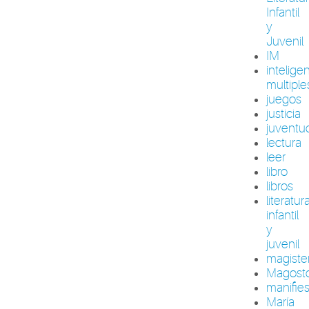
Infantil
y
Juvenil
IM
intelige
multiple
juegos
justicia
juventu
lectura
leer
libro
libros
literatur
infantil
y
juvenil
magiste
Magost
manifie
María