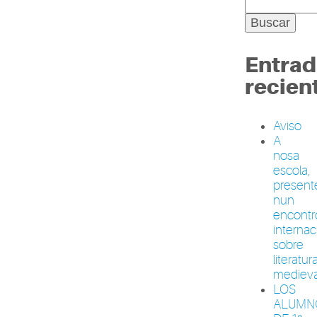
Entrad
recien
Aviso
A
nosa
escola,
present
nun
encontr
internac
sobre
literatur
medieva
LOS
ALUMN