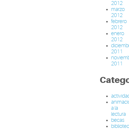
2012
marzo
2012
febrero
2012
enero
2012
diciemb
2011
noviem
2011
Catego
activid
animaci
a la
lectura
becas
bibliote