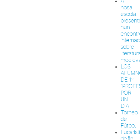
A
nosa
escola,
present
nun
encontr
internac
sobre
literatur
medieva
LOS
ALUMN
DE 1º
“PROFE
POR
UN
DIA
Torneo
de
Fútbol
Eucarist
de fin