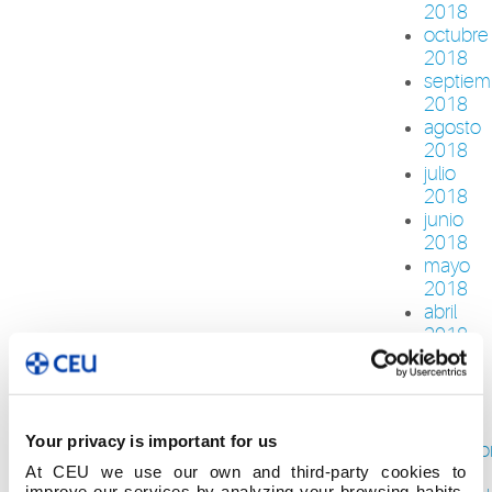
2018
octubre
2018
septiem
2018
agosto
2018
julio
2018
junio
2018
mayo
2018
abril
2018
febrero
2018
enero
2018
Your privacy is important for us
diciemb
2017
At CEU we use our own and third-party cookies to
improve our services by analyzing your browsing habits,