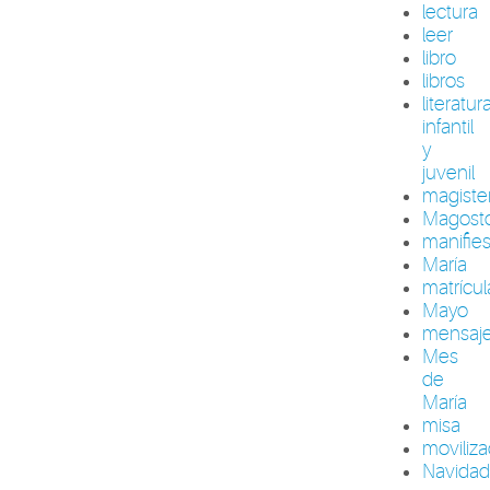
lectura
leer
libro
libros
literatur
infantil
y
juvenil
magiste
Magost
manifie
María
matrícul
Mayo
mensaj
Mes
de
María
misa
moviliza
Navida