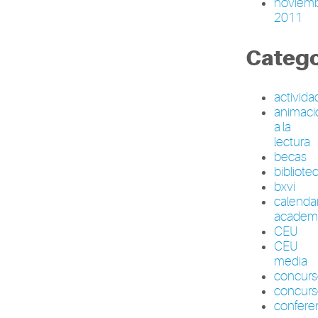
noviem
2011
Catego
activid
animaci
a la
lectura
becas
bibliote
bxvi
calenda
academ
CEU
CEU
media
concur
concurs
confere