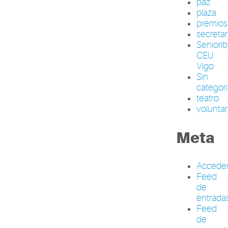
paz
plaza
premios
secretar
Seniori
CEU
Vigo
Sin
categor
teatro
volunta
Meta
Accede
Feed
de
entrada
Feed
de