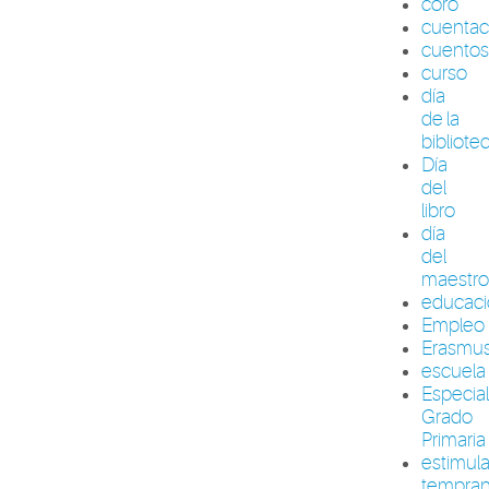
coro
cuenta
cuento
curso
día
de la
bibliote
Día
del
libro
día
del
maestr
educac
Empleo
Erasmu
escuela
Especia
Grado
Primaria
estimul
tempra