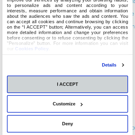
noviem
to personalize ads and content according to your
2017
interests, measure performance and obtain information
octubre
about the audiences who saw the ads and content. You
2017
can accept all cookies and continue browsing by clicking
septiem
on the “I ACCEPT” button; Alternatively, you can access
2017
more detailed information and change your preferences
before consenting or to refuse consenting by clicking the
agosto
"Personalize" button. For more information you can visit
2017
our
Cookies Policy
.
junio
2017
mayo
Details
2017
abril
2017
I ACCEPT
marzo
2017
febrero
Customize
2017
enero
2017
Deny
diciemb
2016