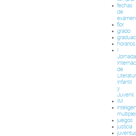
fechas
de
exámen
flor
grado
graduac
horarios
I
Jornada
Internac
de
Literatu
Infantil
y
Juvenil
IM
intelige
multiple
juegos
justicia
juventu