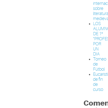
internac
sobre
literatur
medieva
LOS
ALUMN
DE 1º
“PROFE
POR
UN
DIA
Torneo
de
Fútbol
Eucarist
de fin
de
curso
Comen