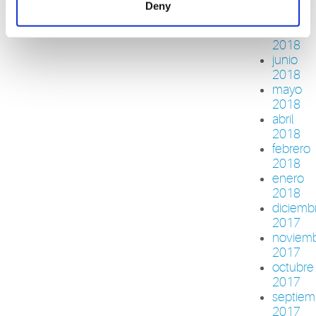
agosto
Deny
2018
julio
2018
junio
2018
mayo
2018
abril
2018
febrero
2018
enero
2018
diciemb
2017
noviem
2017
octubre
2017
septiem
2017