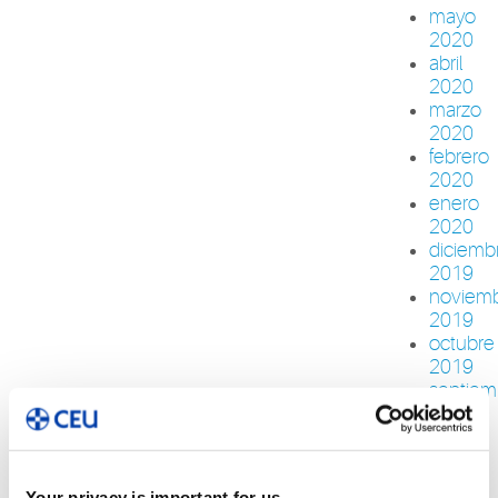
mayo
2020
abril
2020
marzo
2020
febrero
2020
enero
2020
diciemb
2019
noviem
2019
octubre
2019
septiem
2019
agosto
2019
julio
Your privacy is important for us