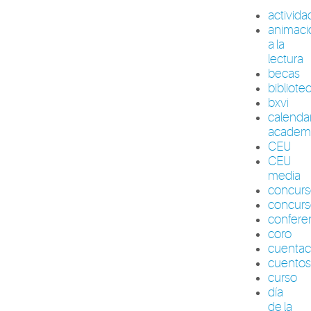
activid
animaci
a la
lectura
becas
bibliote
bxvi
calenda
academ
CEU
CEU
media
concur
concurs
confere
coro
cuenta
cuento
curso
día
de la