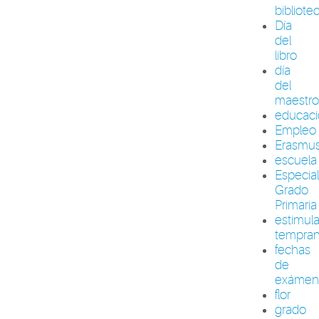
bibliote
Día
del
libro
día
del
maestr
educac
Empleo
Erasmu
escuela
Especia
Grado
Primaria
estimul
tempra
fechas
de
exámen
flor
grado