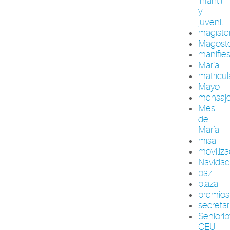
infantil
y
juvenil
magiste
Magost
manifie
María
matrícul
Mayo
mensaj
Mes
de
María
misa
moviliza
Navida
paz
plaza
premios
secretar
Seniori
CEU