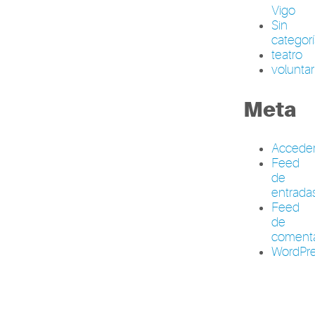
Vigo
Sin
categor
teatro
volunta
Meta
Accede
Feed
de
entrada
Feed
de
comenta
WordPre