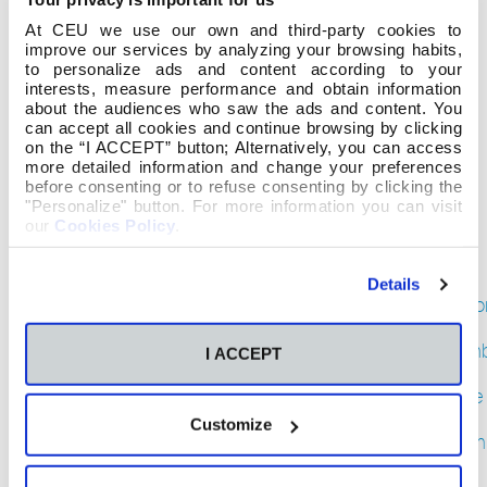
2019
junio
At CEU we use our own and third-party cookies to
improve our services by analyzing your browsing habits,
2019
to personalize ads and content according to your
mayo
interests, measure performance and obtain information
2019
about the audiences who saw the ads and content. You
abril
can accept all cookies and continue browsing by clicking
2019
on the “I ACCEPT” button; Alternatively, you can access
marzo
more detailed information and change your preferences
before consenting or to refuse consenting by clicking the
2019
"Personalize" button. For more information you can visit
febrero
our
Cookies Policy
.
2019
enero
2019
Details
diciemb
2018
noviem
I ACCEPT
2018
octubre
2018
Customize
septiem
2018