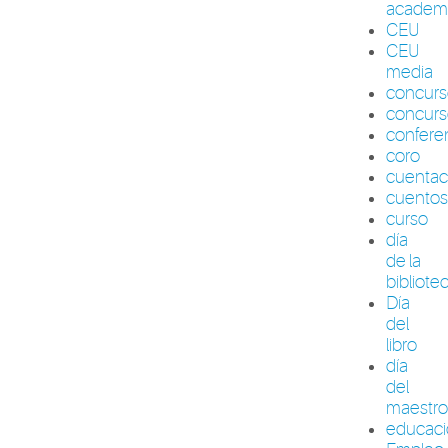
academ
CEU
CEU
media
concur
concurs
confere
coro
cuenta
cuento
curso
día
de la
bibliote
Día
del
libro
día
del
maestr
educac