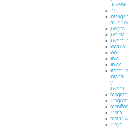
Juvenil
IM
intelige
multiple
juegos
justicia
juventu
lectura
leer
libro
libros
literatur
infantil
y
juvenil
magiste
Magost
manifie
María
matrícul
Mayo