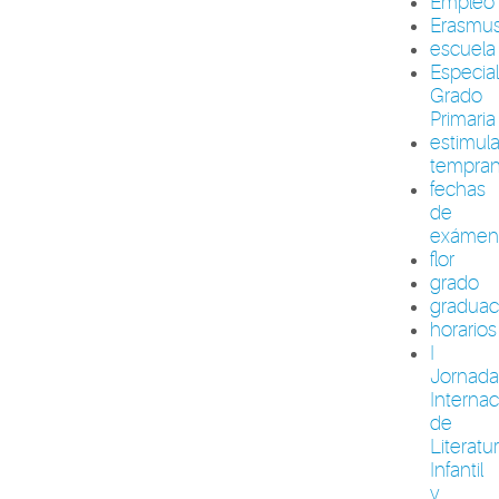
Empleo
Erasmu
escuela
Especia
Grado
Primaria
estimul
tempra
fechas
de
exámen
flor
grado
graduac
horarios
I
Jornada
Internac
de
Literatu
Infantil
y