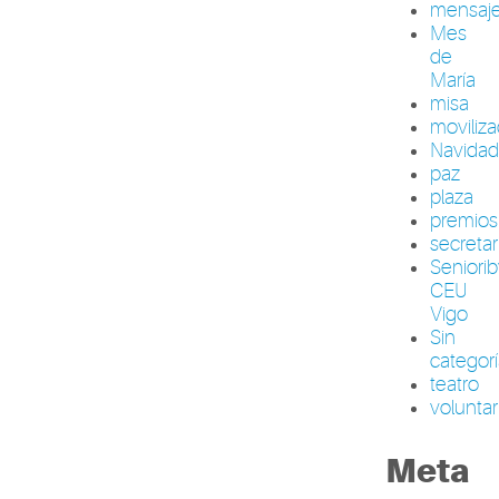
mensaj
Mes
de
María
misa
moviliza
Navida
paz
plaza
premios
secretar
Seniori
CEU
Vigo
Sin
categor
teatro
volunta
Meta