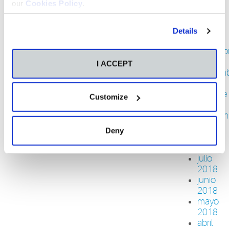
our
Cookies Policy
.
febrero
2019
enero
Details
2019
diciemb
2018
I ACCEPT
noviem
2018
octubre
Customize
2018
septiem
2018
Deny
agosto
2018
julio
2018
junio
2018
mayo
2018
abril