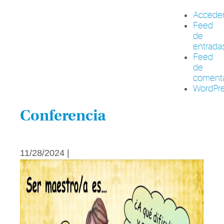
Accede
Feed
de
entrada
Feed
de
comenta
WordPre
Conferencia
11/28/2024 |