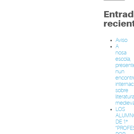
Entrad
recien
Aviso
A
nosa
escola,
present
nun
encontr
internac
sobre
literatur
medieva
LOS
ALUMN
DE 1º
“PROFE