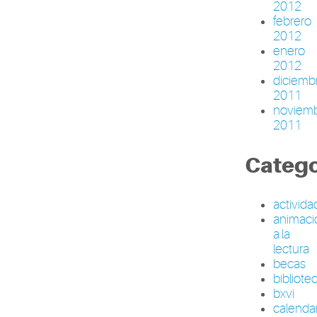
2012
febrero
2012
enero
2012
diciemb
2011
noviem
2011
Catego
activid
animaci
a la
lectura
becas
bibliote
bxvi
calenda