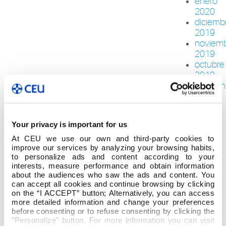
enero
2020
diciemb
2019
noviem
2019
octubre
2019
septiem
2019
agosto
2019
Your privacy is important for us
julio
2019
At CEU we use our own and third-party cookies to
improve our services by analyzing your browsing habits,
junio
to personalize ads and content according to your
2019
interests, measure performance and obtain information
mayo
about the audiences who saw the ads and content. You
2019
can accept all cookies and continue browsing by clicking
abril
on the “I ACCEPT” button; Alternatively, you can access
2019
more detailed information and change your preferences
before consenting or to refuse consenting by clicking the
marzo
"Personalize" button. For more information you can visit
2019