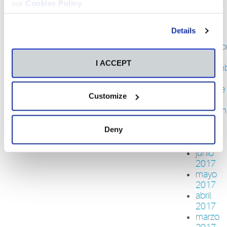
febrero
our
Cookies Policy
.
2018
enero
Details
2018
diciemb
2017
I ACCEPT
noviem
2017
octubre
Customize
2017
septiem
2017
Deny
agosto
2017
junio
2017
mayo
2017
abril
2017
marzo