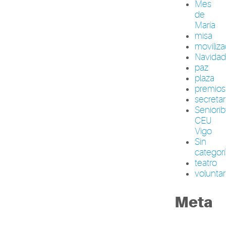
Mes
de
María
misa
moviliza
Navida
paz
plaza
premios
secretar
Seniori
CEU
Vigo
Sin
categor
teatro
volunta
Meta