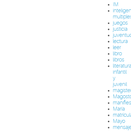
IM
intelige
multiple
juegos
justicia
juventu
lectura
leer
libro
libros
literatur
infantil
y
juvenil
magiste
Magost
manifie
María
matrícul
Mayo
mensaj