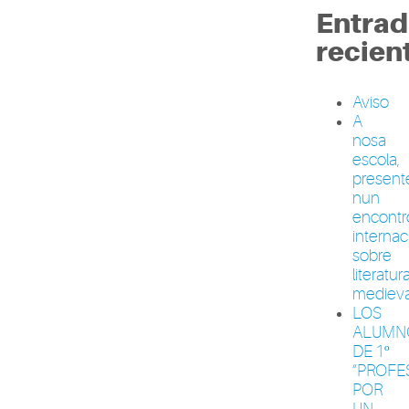
Entrad
recien
Aviso
A
nosa
escola,
present
nun
encontr
internac
sobre
literatur
medieva
LOS
ALUMN
DE 1º
“PROFE
POR
UN