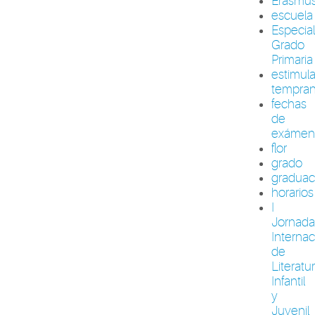
Erasmu
escuela
Especia
Grado
Primaria
estimul
tempra
fechas
de
exámen
flor
grado
graduac
horarios
I
Jornada
Internac
de
Literatu
Infantil
y
Juvenil