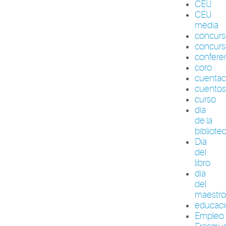
CEU
CEU
media
concur
concurs
confere
coro
cuenta
cuento
curso
día
de la
bibliote
Día
del
libro
día
del
maestr
educac
Empleo