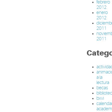
febrero
2012
enero
2012
diciemb
2011
noviem
2011
Catego
activid
animaci
a la
lectura
becas
bibliote
bxvi
calenda
academ