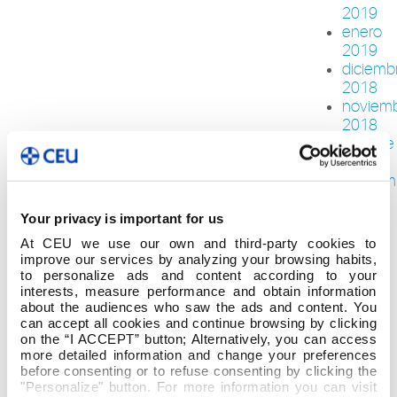
2019
enero
2019
diciemb
2018
noviem
2018
octubre
2018
septiem
2018
agosto
Your privacy is important for us
2018
At CEU we use our own and third-party cookies to
julio
improve our services by analyzing your browsing habits,
2018
to personalize ads and content according to your
junio
interests, measure performance and obtain information
about the audiences who saw the ads and content. You
2018
can accept all cookies and continue browsing by clicking
mayo
on the “I ACCEPT” button; Alternatively, you can access
2018
more detailed information and change your preferences
abril
before consenting or to refuse consenting by clicking the
2018
"Personalize" button. For more information you can visit