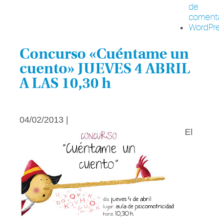
de
comenta
WordPre
Concurso «Cuéntame un
cuento» JUEVES 4 ABRIL
A LAS 10,30 h
04/02/2013 |
El