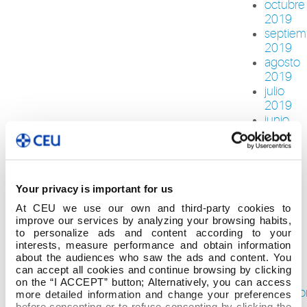
octubre
2019
septiem
2019
agosto
2019
julio
2019
junio
2019
mayo
2019
abril
Your privacy is important for us
2019
marzo
At CEU we use our own and third-party cookies to
2019
improve our services by analyzing your browsing habits,
to personalize ads and content according to your
febrero
interests, measure performance and obtain information
2019
about the audiences who saw the ads and content. You
enero
can accept all cookies and continue browsing by clicking
2019
on the “I ACCEPT” button; Alternatively, you can access
diciemb
more detailed information and change your preferences
2018
before consenting or to refuse consenting by clicking the