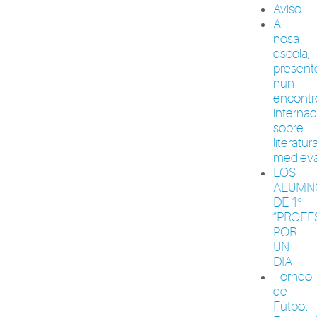
Aviso
A
nosa
escola,
present
nun
encontr
internac
sobre
literatur
medieva
LOS
ALUMN
DE 1º
“PROFE
POR
UN
DIA
Torneo
de
Fútbol