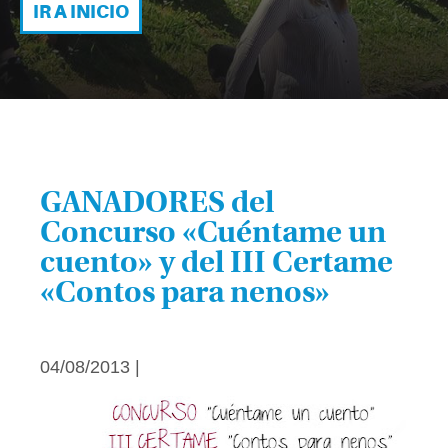
IR A INICIO
GANADORES del
Concurso «Cuéntame un
cuento» y del III Certame
«Contos para nenos»
04/08/2013 |