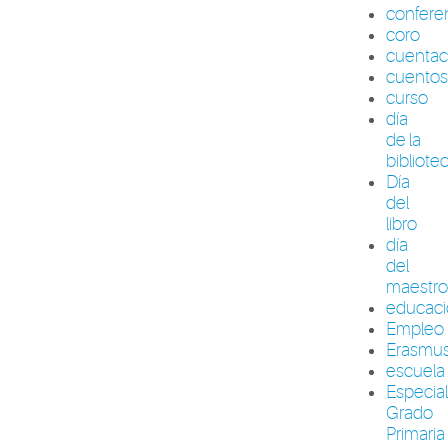
confere
coro
cuenta
cuento
curso
día
de la
bibliote
Día
del
libro
día
del
maestr
educac
Empleo
Erasmu
escuela
Especia
Grado
Primaria