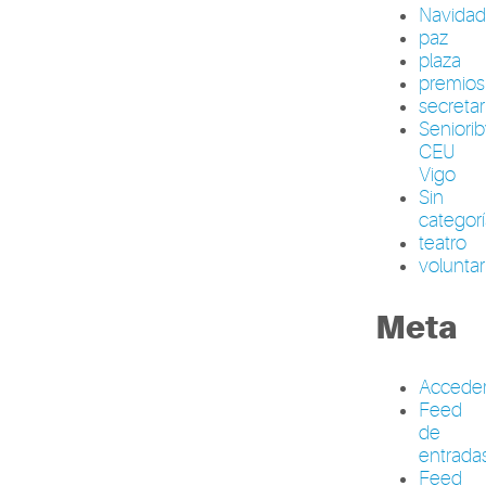
Navida
paz
plaza
premios
secretar
Seniori
CEU
Vigo
Sin
categor
teatro
volunta
Meta
Accede
Feed
de
entrada
Feed