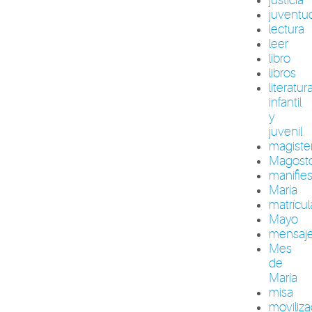
juventu
lectura
leer
libro
libros
literatur
infantil
y
juvenil
magiste
Magost
manifie
María
matrícul
Mayo
mensaj
Mes
de
María
misa
moviliza