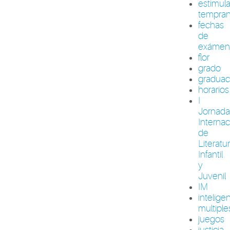
estimul
tempra
fechas
de
exámen
flor
grado
graduac
horarios
I
Jornada
Internac
de
Literatu
Infantil
y
Juvenil
IM
intelige
multiple
juegos
justicia