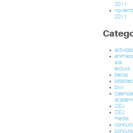
2011
noviem
2011
Catego
activid
animaci
a la
lectura
becas
bibliote
bxvi
calenda
academ
CEU
CEU
media
concur
concurs