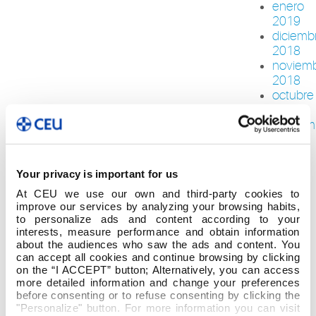
enero
2019
diciemb
2018
noviem
2018
octubre
2018
septiem
2018
agosto
2018
Your privacy is important for us
julio
At CEU we use our own and third-party cookies to
2018
improve our services by analyzing your browsing habits,
junio
to personalize ads and content according to your
2018
interests, measure performance and obtain information
mayo
about the audiences who saw the ads and content. You
2018
can accept all cookies and continue browsing by clicking
on the “I ACCEPT” button; Alternatively, you can access
abril
more detailed information and change your preferences
2018
before consenting or to refuse consenting by clicking the
febrero
"Personalize" button. For more information you can visit