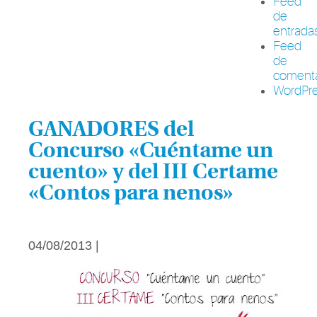
Feed
de
entrada
Feed
de
comenta
WordPre
GANADORES del
Concurso «Cuéntame un
cuento» y del III Certame
«Contos para nenos»
04/08/2013 |