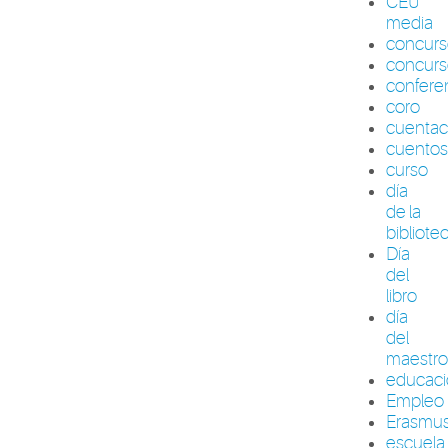
CEU
media
concur
concurs
confere
coro
cuenta
cuento
curso
día
de la
bibliote
Día
del
libro
día
del
maestr
educac
Empleo
Erasmu
escuela