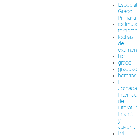
Especia
Grado
Primaria
estimul
tempra
fechas
de
exámen
flor
grado
graduac
horarios
I
Jornada
Internac
de
Literatu
Infantil
y
Juvenil
IM