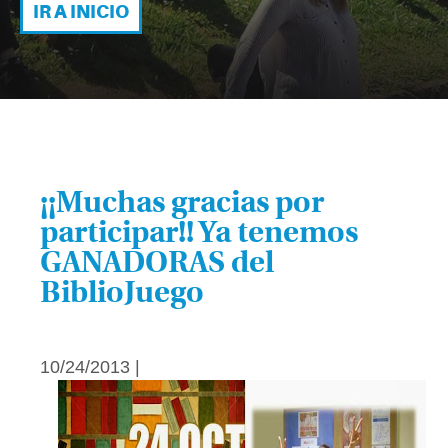
IR A INICIO
¡¡Muchas gracias por
participar!! Ya tenemos
GANADORAS del
BiblioJuego
10/24/2013 |