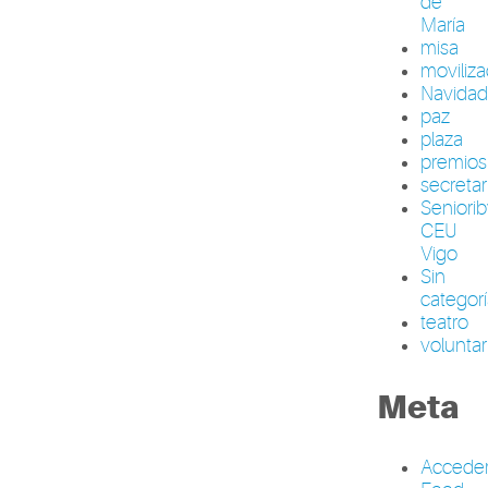
de
María
misa
moviliza
Navida
paz
plaza
premios
secretar
Seniori
CEU
Vigo
Sin
categor
teatro
volunta
Meta
Accede