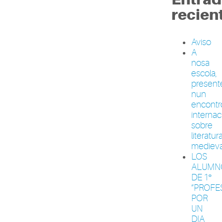
recien
Aviso
A
nosa
escola,
present
nun
encontr
internac
sobre
literatur
medieva
LOS
ALUMN
DE 1º
“PROFE
POR
UN
DIA