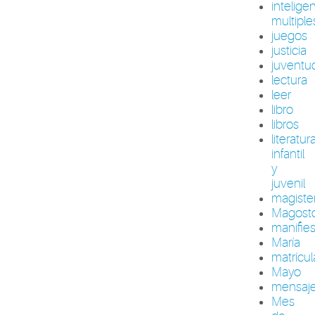
intelige
multiple
juegos
justicia
juventu
lectura
leer
libro
libros
literatur
infantil
y
juvenil
magiste
Magost
manifie
María
matrícul
Mayo
mensaj
Mes