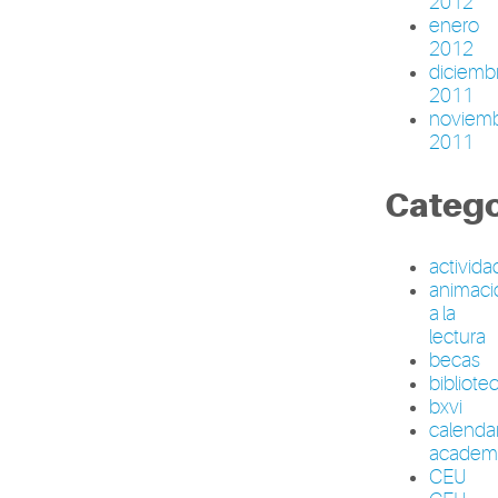
2012
enero
2012
diciemb
2011
noviem
2011
Catego
activid
animaci
a la
lectura
becas
bibliote
bxvi
calenda
academ
CEU