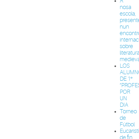
A
nosa
escola,
present
nun
encontr
internac
sobre
literatur
medieva
LOS
ALUMN
DE 1º
“PROFE
POR
UN
DIA
Torneo
de
Fútbol
Eucarist
de fin