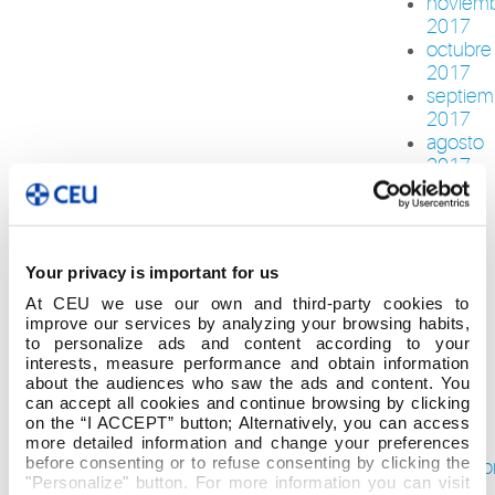
noviem
2017
octubre
2017
septiem
2017
agosto
2017
junio
2017
mayo
2017
Your privacy is important for us
abril
2017
At CEU we use our own and third-party cookies to
improve our services by analyzing your browsing habits,
marzo
to personalize ads and content according to your
2017
interests, measure performance and obtain information
febrero
about the audiences who saw the ads and content. You
2017
can accept all cookies and continue browsing by clicking
enero
on the “I ACCEPT” button; Alternatively, you can access
2017
more detailed information and change your preferences
before consenting or to refuse consenting by clicking the
diciemb
"Personalize" button. For more information you can visit
2016