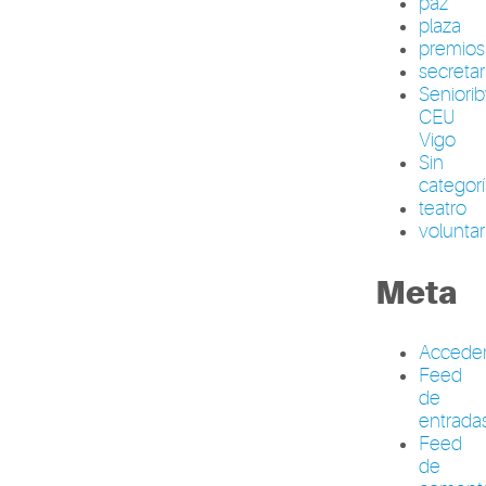
paz
plaza
premios
secretar
Seniori
CEU
Vigo
Sin
categor
teatro
volunta
Meta
Accede
Feed
de
entrada
Feed
de