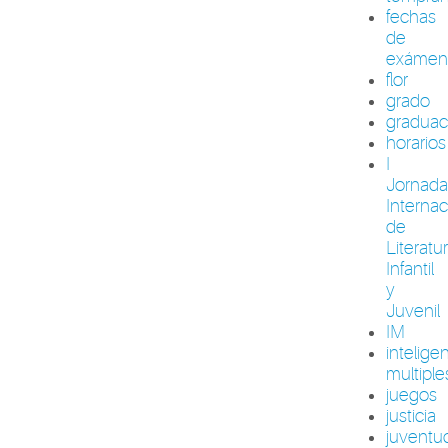
fechas
de
exámen
flor
grado
graduac
horarios
I
Jornada
Internac
de
Literatu
Infantil
y
Juvenil
IM
intelige
multiple
juegos
justicia
juventu