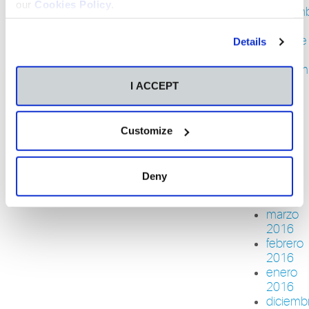
our
Cookies Policy
.
noviem
2016
octubre
Details
2016
septiem
2016
I ACCEPT
agosto
2016
junio
Customize
2016
mayo
2016
Deny
abril
2016
marzo
2016
febrero
2016
enero
2016
diciemb