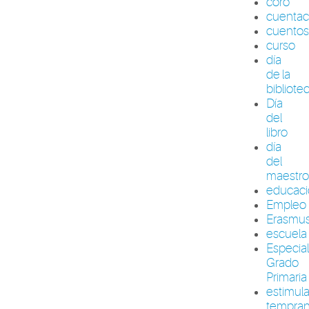
coro
cuenta
cuento
curso
día
de la
bibliote
Día
del
libro
día
del
maestr
educac
Empleo
Erasmu
escuela
Especia
Grado
Primaria
estimul
tempra