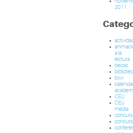
noviem
2011
Catego
activid
animaci
a la
lectura
becas
bibliote
bxvi
calenda
academ
CEU
CEU
media
concur
concurs
confere