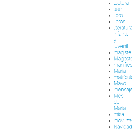
lectura
leer
libro
libros
literatur
infantil
y
juvenil
magiste
Magost
manifie
María
matrícul
Mayo
mensaj
Mes
de
María
misa
moviliza
Navida