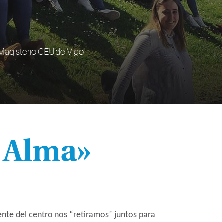
e Magisterio CEU de Vigo
 Alma»
ente del centro nos “retiramos” juntos para