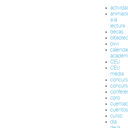
activid
animaci
a la
lectura
becas
bibliote
bxvi
calenda
academ
CEU
CEU
media
concur
concurs
confere
coro
cuenta
cuento
curso
día
de la