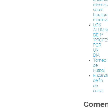
internac
sobre
literatur
medieva
LOS
ALUMN
DE 1º
“PROFE
POR
UN
DIA
Torneo
de
Fútbol
Eucarist
de fin
de
curso
Comen