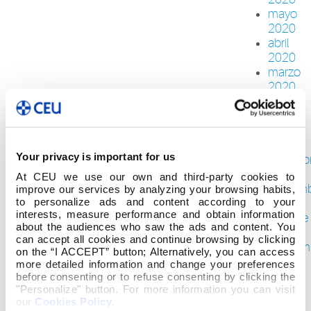
mayo
2020
abril
2020
marzo
2020
febrero
2020
enero
2020
Your privacy is important for us
diciemb
2019
At CEU we use our own and third-party cookies to
noviem
improve our services by analyzing your browsing habits,
to personalize ads and content according to your
2019
interests, measure performance and obtain information
octubre
about the audiences who saw the ads and content. You
2019
can accept all cookies and continue browsing by clicking
septiem
on the “I ACCEPT” button; Alternatively, you can access
2019
more detailed information and change your preferences
agosto
before consenting or to refuse consenting by clicking the
"Personalize" button. For more information you can visit
2019
our
Cookies Policy
.
julio