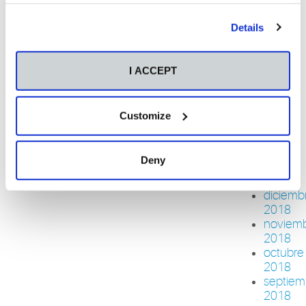
2019
junio
Details
2019
mayo
2019
I ACCEPT
abril
2019
marzo
Customize
2019
febrero
2019
Deny
enero
2019
diciemb
2018
noviem
2018
octubre
2018
septiem
2018