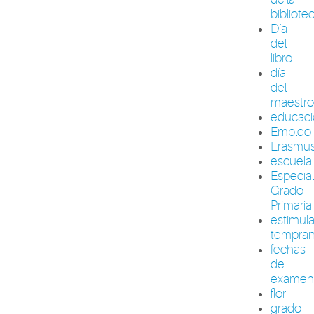
bibliote
Día
del
libro
día
del
maestr
educac
Empleo
Erasmu
escuela
Especia
Grado
Primaria
estimul
tempra
fechas
de
exámen
flor
grado