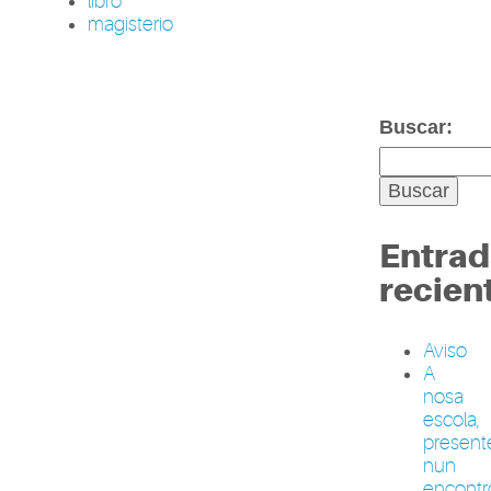
libro
magisterio
Buscar:
Entrad
recien
Aviso
A
nosa
escola,
present
nun
encontr