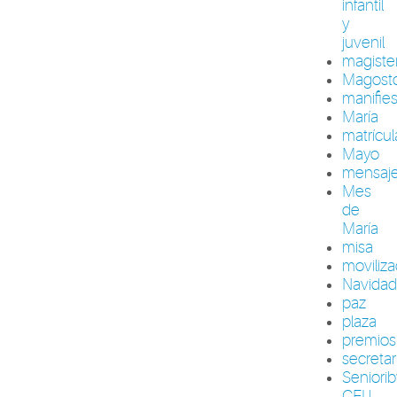
infantil
y
juvenil
magiste
Magost
manifie
María
matrícul
Mayo
mensaj
Mes
de
María
misa
moviliza
Navida
paz
plaza
premios
secretar
Seniori
CEU