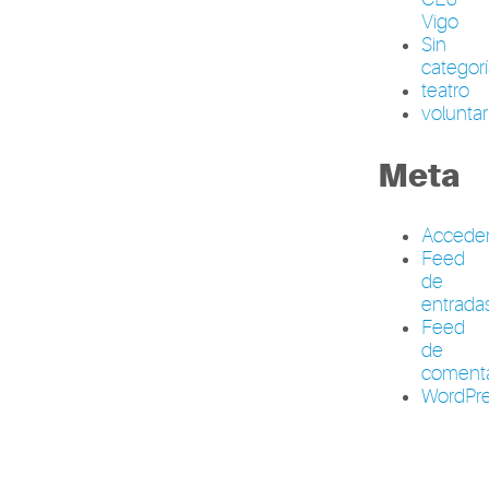
Vigo
Sin
categor
teatro
volunta
Meta
Accede
Feed
de
entrada
Feed
de
comenta
WordPre