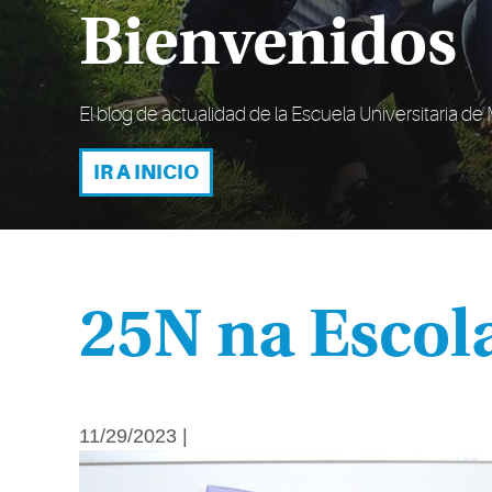
Bienvenidos
El blog de actualidad de la Escuela Universitaria d
IR A INICIO
25N na Escol
11/29/2023 |