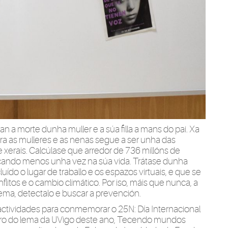
 a morte dunha muller e a súa filla a mans do pai. Xa
tra as mulleres e as nenas segue a ser unha das
 xerais. Calcúlase que arredor de 736 millóns de
al cando menos unha vez na súa vida. Trátase dunha
luído o lugar de traballo e os espazos virtuais, e que se
itos e o cambio climático. Por iso, máis que nunca, a
ema, detectalo e buscar a prevención.
actividades para conmemorar o 25N: Día Internacional
beiro do lema da UVigo deste ano, Tecendo mundos