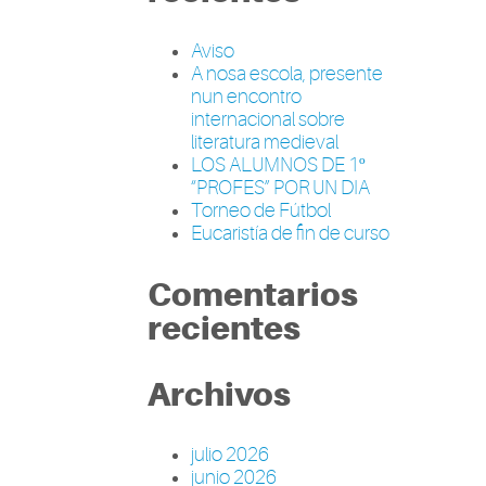
Aviso
A nosa escola, presente
nun encontro
internacional sobre
literatura medieval
LOS ALUMNOS DE 1º
“PROFES” POR UN DIA
Torneo de Fútbol
Eucaristía de fin de curso
Comentarios
recientes
Archivos
julio 2026
junio 2026