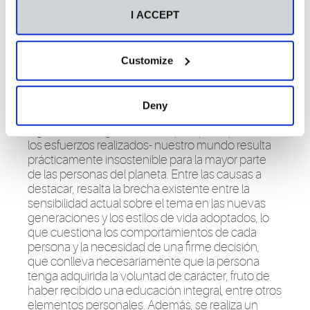
Universitaria de Magisterio CEU de Vigo,
intenta
I ACCEPT
explicar
algunas de estas ambigüedades, así
como el significado de la dimensión sociocultural
de la sostenibilidad, en un capítulo del libro
Customize
“Persona y sostenibilidad ecológica” que acaba
de publicarse en acceso abierto en Dykinson
eBook
.
Deny
Dicho capítulo de la profesora incluye además
algunos interrogantes sobre por qué -a pesar de
los esfuerzos realizados- nuestro mundo resulta
prácticamente insostenible para la mayor parte
de las personas del planeta. Entre las causas a
destacar, resalta la brecha existente entre la
sensibilidad actual sobre el tema en las nuevas
generaciones y los estilos de vida adoptados, lo
que cuestiona los comportamientos de cada
persona y la necesidad de una firme decisión,
que conlleva
necesariamente que la persona
tenga adquirida la voluntad de carácter, fruto de
haber recibido una educación integral, entre otros
elementos personales. Además, se realiza un