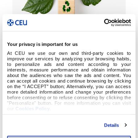
Your privacy is important for us
At CEU we use our own and third-party cookies to
improve our services by analyzing your browsing habits,
to personalize ads and content according to your
interests, measure performance and obtain information
about the audiences who saw the ads and content. You
El
Código de Conducta
de nuestra Fundación
can accept all cookies and continue browsing by clicking
on the “I ACCEPT” button; Alternatively, you can access
San Pablo CEU asume tres compromisos
more detailed information and change your preferences
globales, uno de los cuales es la
Sostenibilidad
.
before consenting or to refuse consenting by clicking the
(¿Conoces los otros dos?). Sin embargo, el
"Personalize" button. For more information you can visit
concepto de sostenibilidad puede resultar
our
Cookies Policy
.
ambiguo y, como consecuencia, las actuaciones
o consecuencias que se derivan de ello pueden
Details
ser diversas.
La profesora Marta Blanco Navarro, de la Escuela