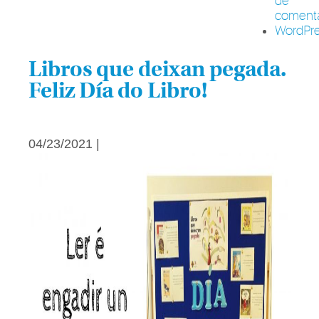
de
comenta
WordPre
Libros que deixan pegada.
Feliz Día do Libro!
04/23/2021 |