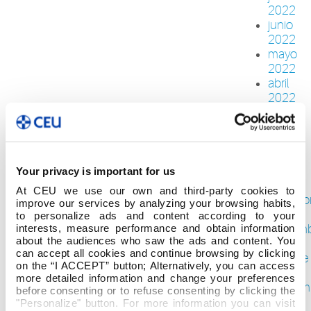
2022
junio
2022
mayo
2022
abril
2022
marzo
2022
febrero
2022
enero
Your privacy is important for us
2022
At CEU we use our own and third-party cookies to
diciemb
improve our services by analyzing your browsing habits,
2021
to personalize ads and content according to your
noviem
interests, measure performance and obtain information
about the audiences who saw the ads and content. You
2021
can accept all cookies and continue browsing by clicking
octubre
on the “I ACCEPT” button; Alternatively, you can access
2021
more detailed information and change your preferences
septiem
before consenting or to refuse consenting by clicking the
2021
"Personalize" button. For more information you can visit