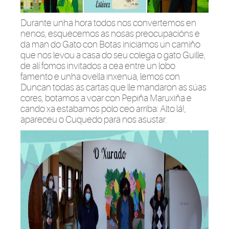
Durante unha hora todos nos convertemos en
nenos, esquecemos as nosas preocupacións e
da man do Gato con Botas iniciamos un camiño
que nos levou a casa do seu colega o gato Guille,
de alí fomos invitados a cea entre un lobo
famento e unha ovella inxenua, lemos con
Duncan todas as cartas que lle mandaron as súas
cores, botamos a voar con Pepiña Maruxiña e
cando xa estabamos polo ceo arriba: Alto lá!,
apareceu o Cuquedo para nos asustar.