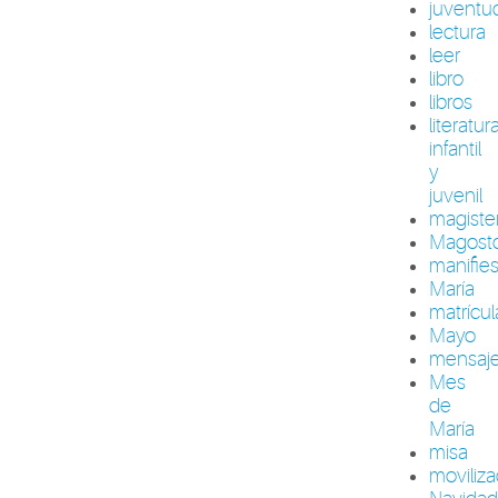
juventu
lectura
leer
libro
libros
literatur
infantil
y
juvenil
magiste
Magost
manifie
María
matrícul
Mayo
mensaj
Mes
de
María
misa
moviliza