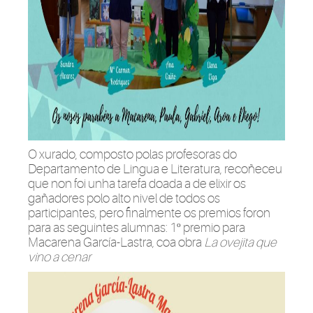
O xurado, composto polas profesoras do
Departamento de Lingua e Literatura, recoñeceu
que non foi unha tarefa doada a de elixir os
gañadores polo alto nivel de todos os
participantes, pero finalmente os premios foron
para as seguintes alumnas: 1º premio para
Macarena García-Lastra, coa obra
La ovejita que
vino a cenar