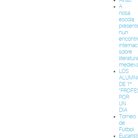
A
nosa
escola,
present
nun
encontr
internac
sobre
literatur
medieva
LOS
ALUMN
DE 1º
“PROFE
POR
UN
DIA
Torneo
de
Fútbol
Eucarist