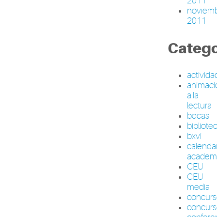
2011
noviem
2011
Catego
activid
animaci
a la
lectura
becas
bibliote
bxvi
calenda
academ
CEU
CEU
media
concur
concurs