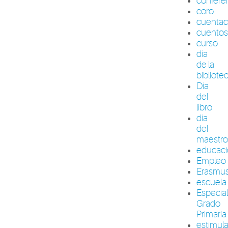
confere
coro
cuenta
cuento
curso
día
de la
bibliote
Día
del
libro
día
del
maestr
educac
Empleo
Erasmu
escuela
Especia
Grado
Primaria
estimul