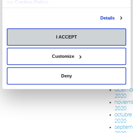
julio
our
Cookies Policy
.
2021
junio
Details
2021
mayo
2021
I ACCEPT
abril
2021
marzo
Customize
2021
febrero
2021
Deny
enero
2021
diciemb
2020
noviem
2020
octubre
2020
septiem