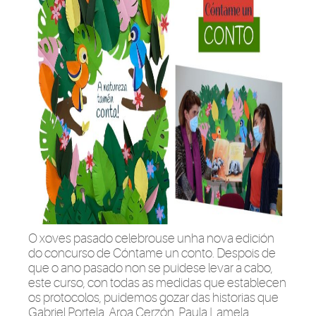
O xoves pasado celebrouse unha nova edición
do concurso de Cóntame un conto. Despois de
que o ano pasado non se puidese levar a cabo,
este curso, con todas as medidas que establecen
os protocolos, puidemos gozar das historias que
Gabriel Portela, Aroa Cerzón, Paula Lamela,