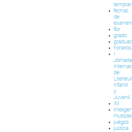
tempra
fechas
de
exámen
flor
grado
graduac
horarios
I
Jornada
Internac
de
Literatu
Infantil
y
Juvenil
IM
intelige
multiple
juegos
justicia