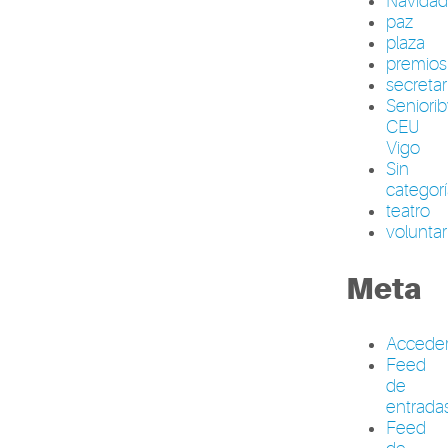
Navida
paz
plaza
premios
secretar
Seniori
CEU
Vigo
Sin
categor
teatro
volunta
Meta
Accede
Feed
de
entrada
Feed