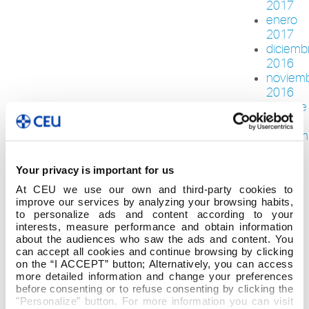
2017
enero
2017
diciemb
2016
noviem
2016
octubre
2016
septiem
2016
agosto
Your privacy is important for us
2016
At CEU we use our own and third-party cookies to
junio
improve our services by analyzing your browsing habits,
2016
to personalize ads and content according to your
mayo
interests, measure performance and obtain information
2016
about the audiences who saw the ads and content. You
abril
can accept all cookies and continue browsing by clicking
on the “I ACCEPT” button; Alternatively, you can access
2016
more detailed information and change your preferences
marzo
before consenting or to refuse consenting by clicking the
2016
"Personalize" button. For more information you can visit