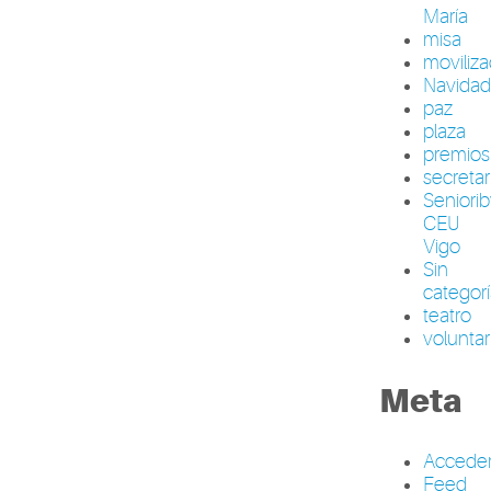
María
misa
moviliza
Navida
paz
plaza
premios
secretar
Seniori
CEU
Vigo
Sin
categor
teatro
volunta
Meta
Accede
Feed