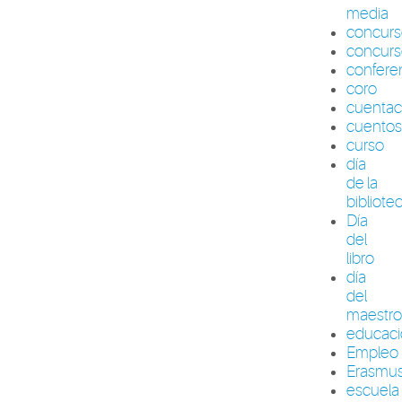
media
concur
concurs
confere
coro
cuenta
cuento
curso
día
de la
bibliote
Día
del
libro
día
del
maestr
educac
Empleo
Erasmu
escuela