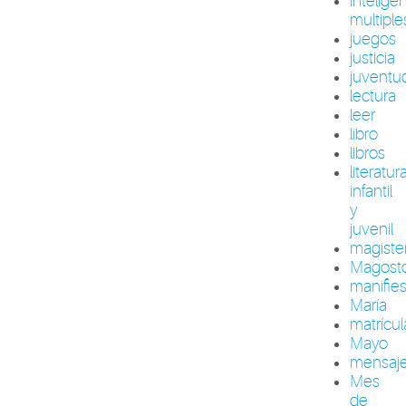
intelige
multiple
juegos
justicia
juventu
lectura
leer
libro
libros
literatur
infantil
y
juvenil
magiste
Magost
manifie
María
matrícul
Mayo
mensaj
Mes
de