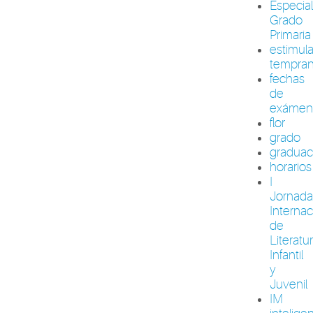
Especia
Grado
Primaria
estimul
tempra
fechas
de
exámen
flor
grado
graduac
horarios
I
Jornada
Internac
de
Literatu
Infantil
y
Juvenil
IM