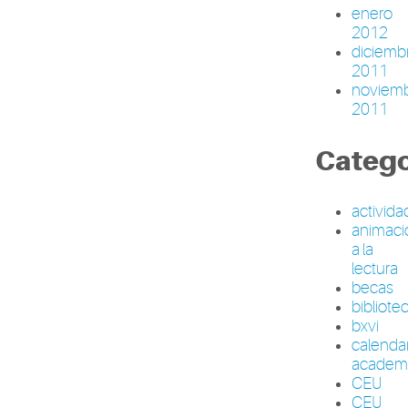
enero
2012
diciemb
2011
noviem
2011
Catego
activid
animaci
a la
lectura
becas
bibliote
bxvi
calenda
academ
CEU
CEU