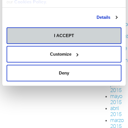
febrero
our
Cookies Policy
.
2016
enero
Details
2016
diciemb
2015
I ACCEPT
noviem
2015
octubre
2015
Customize
septiem
2015
julio
Deny
2015
junio
2015
mayo
2015
abril
2015
marzo
2015