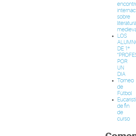
encontr
internac
sobre
literatur
medieva
LOS
ALUMN
DE 1º
“PROFE
POR
UN
DIA
Torneo
de
Fútbol
Eucarist
de fin
de
curso
Comen