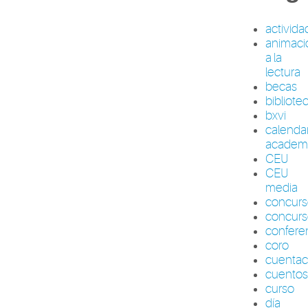
activid
animaci
a la
lectura
becas
bibliote
bxvi
calenda
academ
CEU
CEU
media
concur
concurs
confere
coro
cuenta
cuento
curso
día