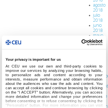
agosto
2018
julio
2018
junio
2018
mayo
2018
abril
2018
febrero
Your privacy is important for us
2018
enero
At CEU we use our own and third-party cookies to
2018
improve our services by analyzing your browsing habits,
to personalize ads and content according to your
diciemb
interests, measure performance and obtain information
2017
about the audiences who saw the ads and content. You
noviem
can accept all cookies and continue browsing by clicking
2017
on the “I ACCEPT” button; Alternatively, you can access
octubre
more detailed information and change your preferences
2017
before consenting or to refuse consenting by clicking the
"Personalize" button. For more information you can visit
septiem