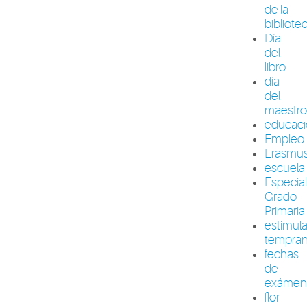
de la
bibliote
Día
del
libro
día
del
maestr
educac
Empleo
Erasmu
escuela
Especia
Grado
Primaria
estimul
tempra
fechas
de
exámen
flor