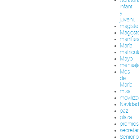
infantil
y
juvenil
magiste
Magost
manifie
María
matrícul
Mayo
mensaj
Mes
de
María
misa
moviliza
Navida
paz
plaza
premios
secretar
Seniori