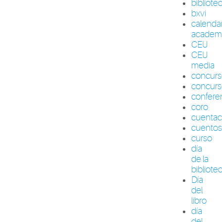
bibliote
bxvi
calenda
academ
CEU
CEU
media
concur
concurs
confere
coro
cuenta
cuento
curso
día
de la
bibliote
Día
del
libro
día
del