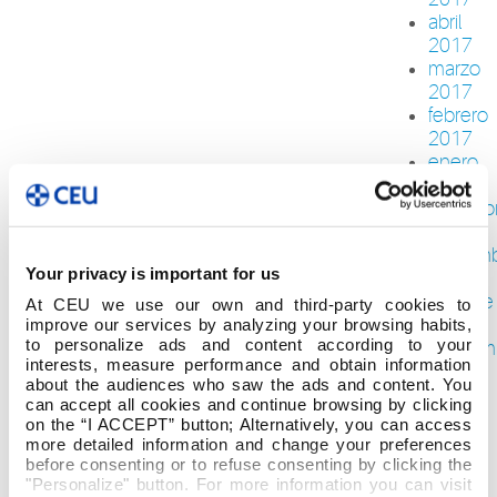
abril
2017
marzo
2017
febrero
2017
enero
2017
diciemb
2016
noviem
Your privacy is important for us
2016
octubre
At CEU we use our own and third-party cookies to
2016
improve our services by analyzing your browsing habits,
to personalize ads and content according to your
septiem
interests, measure performance and obtain information
2016
about the audiences who saw the ads and content. You
agosto
can accept all cookies and continue browsing by clicking
2016
on the “I ACCEPT” button; Alternatively, you can access
junio
more detailed information and change your preferences
2016
before consenting or to refuse consenting by clicking the
"Personalize" button. For more information you can visit
mayo