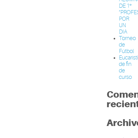
DE 1º
“PROFE
POR
UN
DIA
Torneo
de
Fútbol
Eucarist
de fin
de
curso
Comen
recien
Archiv