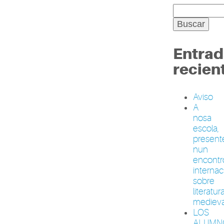
Entrad
recien
Aviso
A
nosa
escola,
present
nun
encontr
internac
sobre
literatur
medieva
LOS
ALUMN