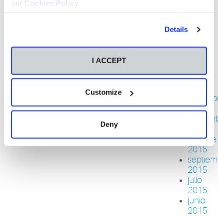
our
Cookies Policy
.
2016
abril
2016
Details
marzo
2016
febrero
I ACCEPT
2016
enero
2016
Customize
diciemb
2015
noviem
Deny
2015
octubre
2015
septiem
2015
julio
2015
junio
2015