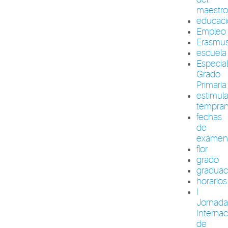
maestr
educac
Empleo
Erasmu
escuela
Especia
Grado
Primaria
estimul
tempra
fechas
de
exámen
flor
grado
graduac
horarios
I
Jornada
Internac
de