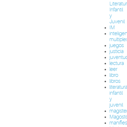
Literatu
Infantil
y
Juvenil
IM
intelige
multiple
juegos
justicia
juventu
lectura
leer
libro
libros
literatur
infantil
y
juvenil
magiste
Magost
manifie