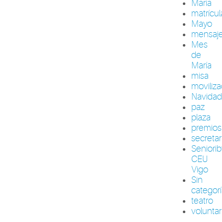
María
matrícul
Mayo
mensaj
Mes
de
María
misa
moviliza
Navida
paz
plaza
premios
secretar
Seniori
CEU
Vigo
Sin
categor
teatro
volunta