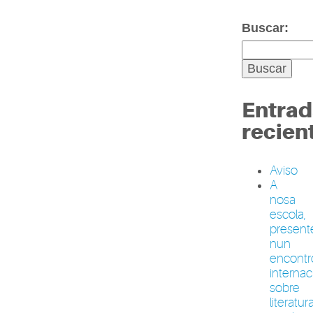
Buscar:
Entrad
recien
Aviso
A
nosa
escola,
present
nun
encontr
internac
sobre
literatur