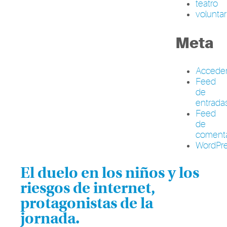
teatro
volunta
Meta
Accede
Feed
de
entrada
Feed
de
comenta
WordPre
El duelo en los niños y los
riesgos de internet,
protagonistas de la
jornada.