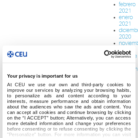
febrero
2021
enero
2021
diciemb
2020
noviem
2020
octubre
2020
septiem
2020
Your privacy is important for us
agosto
At CEU we use our own and third-party cookies to
2020
improve our services by analyzing your browsing habits,
julio
to personalize ads and content according to your
2020
interests, measure performance and obtain information
about the audiences who saw the ads and content. You
junio
can accept all cookies and continue browsing by clicking
2020
on the “I ACCEPT” button; Alternatively, you can access
mayo
more detailed information and change your preferences
2020
before consenting or to refuse consenting by clicking the
abril
"Personalize" button. For more information you can visit