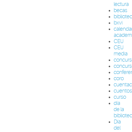
lectura
becas
bibliote
bxvi
calenda
academ
CEU
CEU
media
concur
concurs
confere
coro
cuenta
cuento
curso
día
de la
bibliote
Día
del