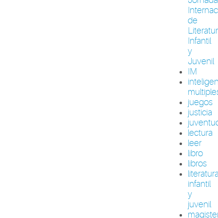
Internac
de
Literatu
Infantil
y
Juvenil
IM
intelige
multiple
juegos
justicia
juventu
lectura
leer
libro
libros
literatur
infantil
y
juvenil
magiste