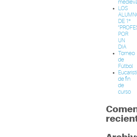
medieva
LOS
ALUMN
DE 1º
“PROFE
POR
UN
DIA
Torneo
de
Fútbol
Eucarist
de fin
de
curso
Comen
recien