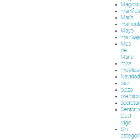
Magost
manifie
María
matrícul
Mayo
mensaj
Mes
de
María
misa
moviliza
Navida
paz
plaza
premios
secretar
Seniori
CEU
Vigo
Sin
categor