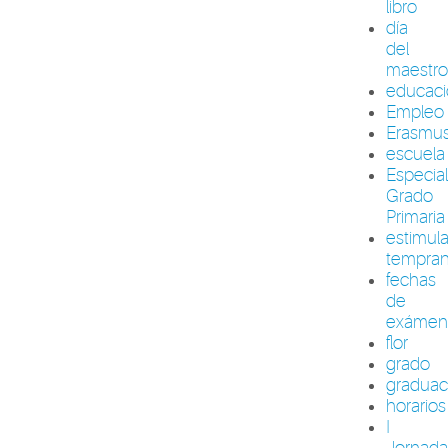
libro
día
del
maestr
educac
Empleo
Erasmu
escuela
Especia
Grado
Primaria
estimul
tempra
fechas
de
exámen
flor
grado
graduac
horarios
I
Jornada