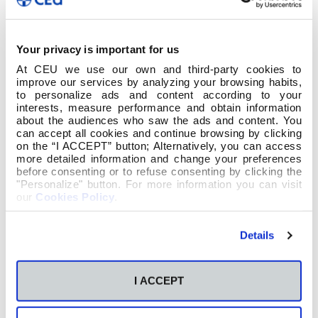
Your privacy is important for us
At CEU we use our own and third-party cookies to
improve our services by analyzing your browsing habits,
to personalize ads and content according to your
Dende hai uns días xa se poden consultar cales
interests, measure performance and obtain information
son as novas adquisicións da Biblioteca dende a
about the audiences who saw the ads and content. You
páxina web. Alicia e mais Rosa deseñaron esta
can accept all cookies and continue browsing by clicking
opción para que todos poidamos saber que
on the “I ACCEPT” button; Alternatively, you can access
novos libros se mercaron. Ademais, ao picar na
more detailed information and change your preferences
portada do libro, accédese ao catálogo para
before consenting or to refuse consenting by clicking the
"Personalize" button. For more information you can visit
poder localizar o volume. Animámosvos a que
our
Cookies Policy
.
esteades atentos a esta sección para que non
vos perdades as novidades e a que lle botedes
un ollo aos interesantes contidos da páxina da
Details
Biblioteca da Escola.
Para acceder á sección novidades: páxina web da
I ACCEPT
Escola/
Servizos/
Biblioteca
Novidades