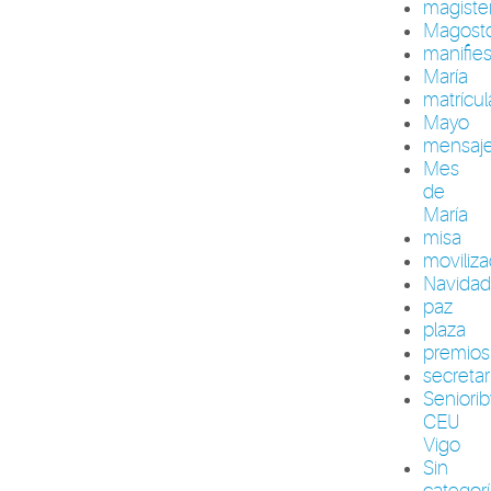
magiste
Magost
manifie
María
matrícul
Mayo
mensaj
Mes
de
María
misa
moviliza
Navida
paz
plaza
premios
secretar
Seniori
CEU
Vigo
Sin
categor