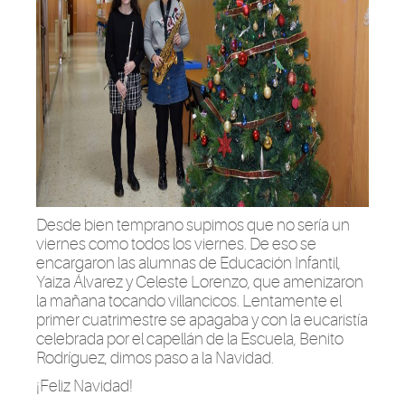
Desde bien temprano supimos que no sería un
viernes como todos los viernes. De eso se
encargaron las alumnas de Educación Infantil,
Yaiza Álvarez y Celeste Lorenzo, que amenizaron
la mañana tocando villancicos. Lentamente el
primer cuatrimestre se apagaba y con la eucaristía
celebrada por el capellán de la Escuela, Benito
Rodríguez, dimos paso a la Navidad.
¡Feliz Navidad!