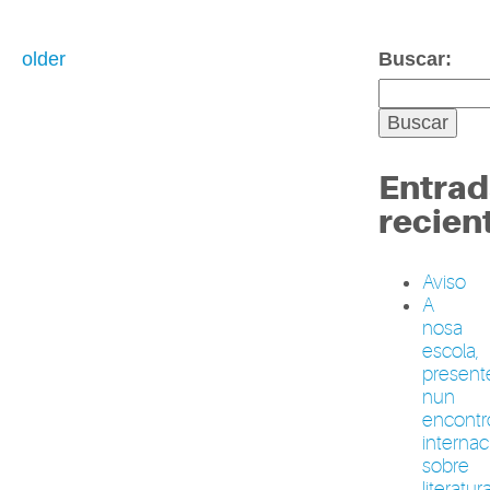
older
Buscar:
Entrad
recien
Aviso
A
nosa
escola,
present
nun
encontr
internac
sobre
literatur