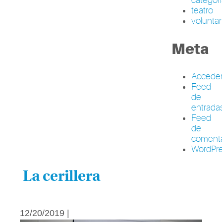
teatro
volunta
Meta
Accede
Feed
de
entrada
Feed
de
comenta
WordPre
La cerillera
12/20/2019 |