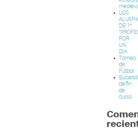
medieva
LOS
ALUMN
DE 1º
“PROFE
POR
UN
DIA
Torneo
de
Fútbol
Eucarist
de fin
de
curso
Comen
recien