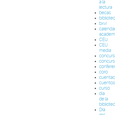
a la
lectura
becas
bibliote
bxvi
calenda
academ
CEU
CEU
media
concur
concurs
confere
coro
cuenta
cuento
curso
día
de la
bibliote
Día
del