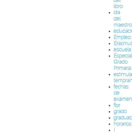
libro
día
del
maestr
educac
Empleo
Erasmu
escuela
Especia
Grado
Primaria
estimul
tempra
fechas
de
exámen
flor
grado
graduac
horarios
I