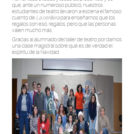
que, ante un numeroso público, nuestros
estudiantes de teatro llevaron a escena el famoso
cuento de
La cerillera
para enseñarnos que los
regalos son eso, regalos, pero que las personas
valen mucho más.
Gracias al alumnado del taller de teatro por darnos
una clase magistral sobre qué es de verdad el
espíritu de la Navidad.