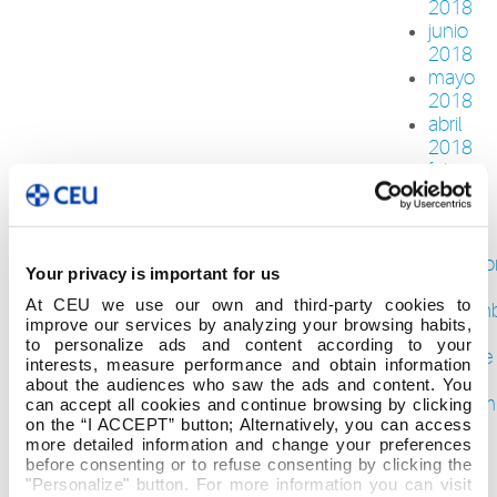
2018
junio
2018
mayo
2018
abril
2018
febrero
2018
enero
2018
diciemb
Your privacy is important for us
2017
At CEU we use our own and third-party cookies to
noviem
improve our services by analyzing your browsing habits,
2017
to personalize ads and content according to your
octubre
interests, measure performance and obtain information
2017
about the audiences who saw the ads and content. You
septiem
can accept all cookies and continue browsing by clicking
on the “I ACCEPT” button; Alternatively, you can access
2017
more detailed information and change your preferences
agosto
before consenting or to refuse consenting by clicking the
2017
"Personalize" button. For more information you can visit
junio