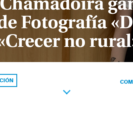
a Chamadoira gañ
e Fotografía «D
«Crecer no rural
ACIÓN
COM