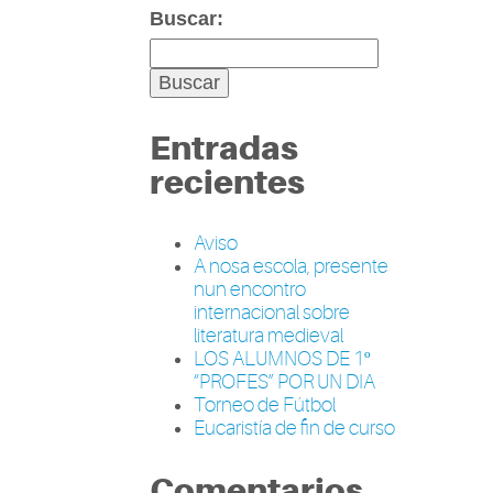
Buscar:
Entradas
recientes
Aviso
A nosa escola, presente
nun encontro
internacional sobre
literatura medieval
LOS ALUMNOS DE 1º
“PROFES” POR UN DIA
Torneo de Fútbol
Eucaristía de fin de curso
Comentarios