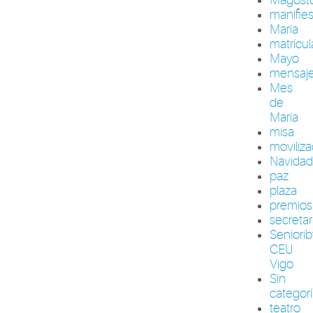
manifie
María
matrícul
Mayo
mensaj
Mes
de
María
misa
moviliza
Navida
paz
plaza
premios
secretar
Seniori
CEU
Vigo
Sin
categor
teatro