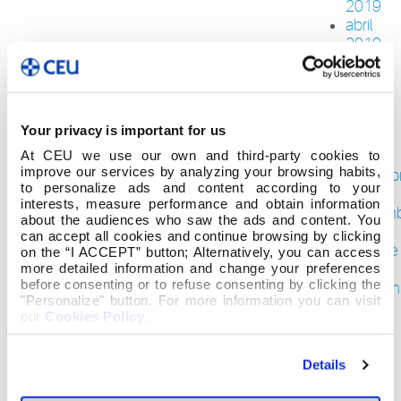
2019
abril
2019
marzo
2019
febrero
2019
Your privacy is important for us
enero
2019
At CEU we use our own and third-party cookies to
improve our services by analyzing your browsing habits,
diciemb
to personalize ads and content according to your
2018
interests, measure performance and obtain information
noviem
about the audiences who saw the ads and content. You
2018
can accept all cookies and continue browsing by clicking
octubre
on the “I ACCEPT” button; Alternatively, you can access
2018
more detailed information and change your preferences
before consenting or to refuse consenting by clicking the
septiem
"Personalize" button. For more information you can visit
2018
our
Cookies Policy
.
agosto
2018
julio
Details
2018
junio