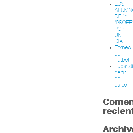
LOS
ALUMN
DE 1º
“PROFE
POR
UN
DIA
Torneo
de
Fútbol
Eucarist
de fin
de
curso
Comen
recien
Archiv