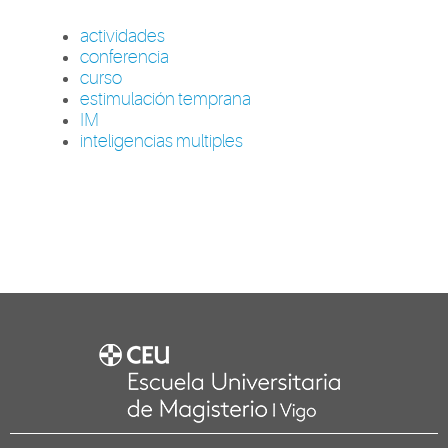
actividades
conferencia
curso
estimulación temprana
IM
inteligencias multiples