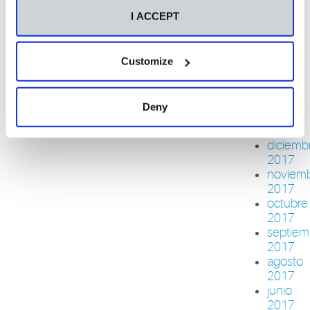
2018
I ACCEPT
mayo
2018
abril
Customize
2018
febrero
2018
Deny
enero
2018
diciemb
2017
noviem
2017
octubre
2017
septiem
2017
agosto
2017
junio
2017