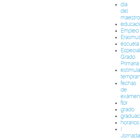
día
del
maestr
educac
Empleo
Erasmu
escuela
Especia
Grado
Primaria
estimul
tempra
fechas
de
exámen
flor
grado
graduac
horarios
I
Jornada