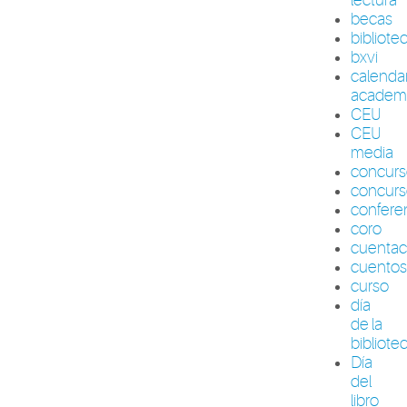
becas
bibliote
bxvi
calenda
academ
CEU
CEU
media
concur
concurs
confere
coro
cuenta
cuento
curso
día
de la
bibliote
Día
del
libro