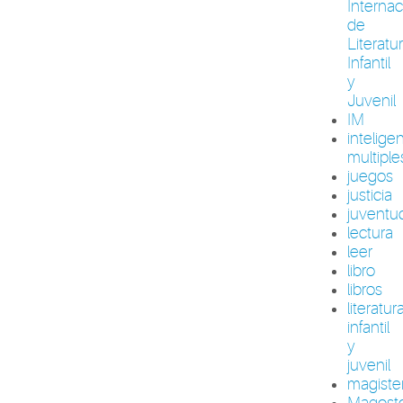
Internac
de
Literatu
Infantil
y
Juvenil
IM
intelige
multiple
juegos
justicia
juventu
lectura
leer
libro
libros
literatur
infantil
y
juvenil
magiste
Magost