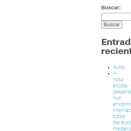
Buscar:
Entrad
recien
Aviso
A
nosa
escola,
present
nun
encontr
internac
sobre
literatur
medieva