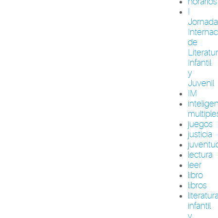
horarios
I
Jornada
Internac
de
Literatu
Infantil
y
Juvenil
IM
intelige
multiple
juegos
justicia
juventu
lectura
leer
libro
libros
literatur
infantil
y