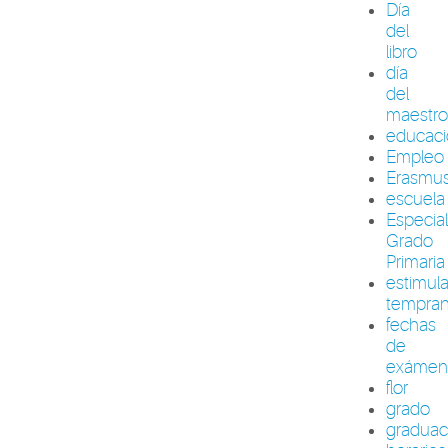
Día
del
libro
día
del
maestr
educac
Empleo
Erasmu
escuela
Especia
Grado
Primaria
estimul
tempra
fechas
de
exámen
flor
grado
graduac