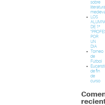
sobre
literatur
medieva
LOS
ALUMN
DE 1º
“PROFE
POR
UN
DIA
Torneo
de
Fútbol
Eucarist
de fin
de
curso
Comen
recien