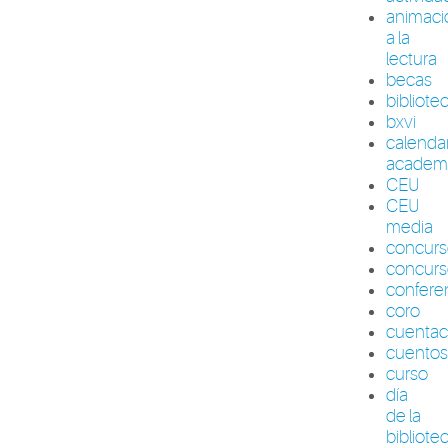
animaci
a la
lectura
becas
bibliote
bxvi
calenda
academ
CEU
CEU
media
concur
concurs
confere
coro
cuenta
cuento
curso
día
de la
bibliote