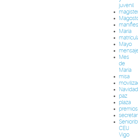
juvenil
magiste
Magost
manifie
María
matrícul
Mayo
mensaj
Mes
de
María
misa
moviliza
Navida
paz
plaza
premios
secretar
Seniori
CEU
Vigo