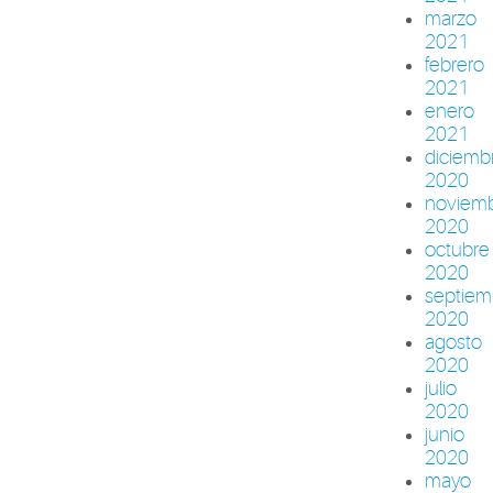
marzo
2021
febrero
2021
enero
2021
diciemb
2020
noviem
2020
octubre
2020
septiem
2020
agosto
2020
julio
2020
junio
2020
mayo