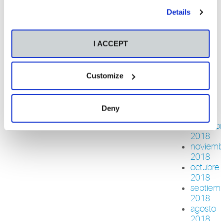
junio
2019
Details
mayo
2019
abril
I ACCEPT
2019
marzo
2019
Customize
febrero
2019
enero
Deny
2019
diciemb
2018
noviem
2018
octubre
2018
septiem
2018
agosto
2018