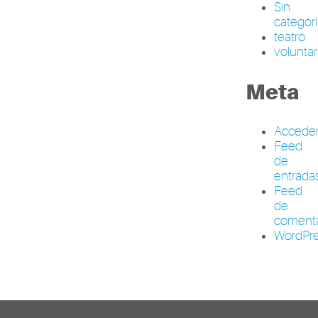
Sin
categor
teatro
volunta
Meta
Accede
Feed
de
entrada
Feed
de
comenta
WordPre