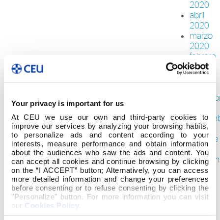
2020
abril
2020
marzo
2020
febrero
2020
enero
2020
diciemb
Your privacy is important for us
2019
At CEU we use our own and third-party cookies to
noviem
improve our services by analyzing your browsing habits,
2019
to personalize ads and content according to your
octubre
interests, measure performance and obtain information
2019
about the audiences who saw the ads and content. You
septiem
can accept all cookies and continue browsing by clicking
2019
on the “I ACCEPT” button; Alternatively, you can access
more detailed information and change your preferences
agosto
before consenting or to refuse consenting by clicking the
2019
"Personalize" button. For more information you can visit
julio
our
Cookies Policy
.
2019