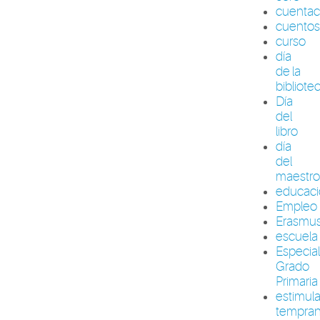
cuenta
cuento
curso
día
de la
bibliote
Día
del
libro
día
del
maestr
educac
Empleo
Erasmu
escuela
Especia
Grado
Primaria
estimul
tempra