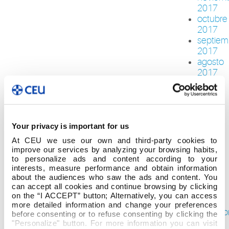
2017
octubre
2017
septiem
2017
agosto
2017
junio
2017
mayo
2017
abril
Your privacy is important for us
2017
At CEU we use our own and third-party cookies to
marzo
improve our services by analyzing your browsing habits,
2017
to personalize ads and content according to your
interests, measure performance and obtain information
febrero
about the audiences who saw the ads and content. You
2017
can accept all cookies and continue browsing by clicking
enero
on the “I ACCEPT” button; Alternatively, you can access
2017
more detailed information and change your preferences
diciemb
before consenting or to refuse consenting by clicking the
2016
"Personalize" button. For more information you can visit