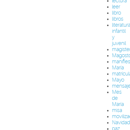
lectura
leer
libro
libros
literatur
infantil
y
juvenil
magiste
Magost
manifie
María
matrícul
Mayo
mensaj
Mes
de
María
misa
moviliza
Navida
paz