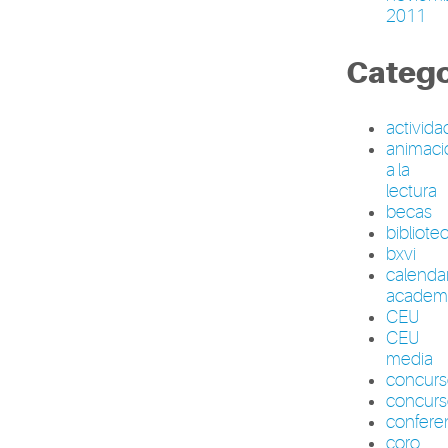
2011
Catego
activid
animaci
a la
lectura
becas
bibliote
bxvi
calenda
academ
CEU
CEU
media
concur
concurs
confere
coro