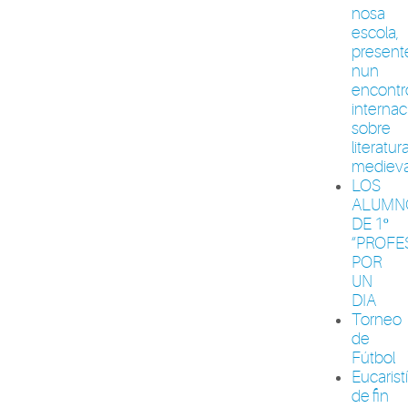
nosa
escola,
present
nun
encontr
internac
sobre
literatur
medieva
LOS
ALUMN
DE 1º
“PROFE
POR
UN
DIA
Torneo
de
Fútbol
Eucarist
de fin