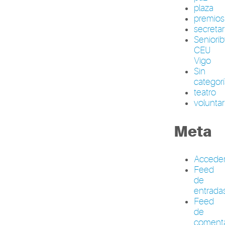
plaza
premios
secretar
Seniori
CEU
Vigo
Sin
categor
teatro
volunta
Meta
Accede
Feed
de
entrada
Feed
de
comenta