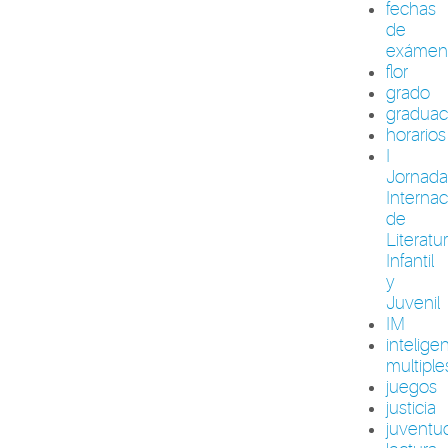
fechas
de
exámen
flor
grado
graduac
horarios
I
Jornada
Internac
de
Literatu
Infantil
y
Juvenil
IM
intelige
multiple
juegos
justicia
juventu