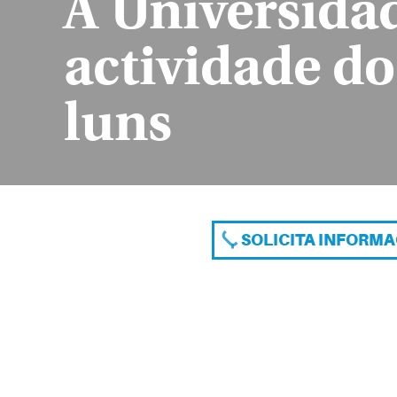
A Universida
actividade d
luns
SOLICITA INFORM