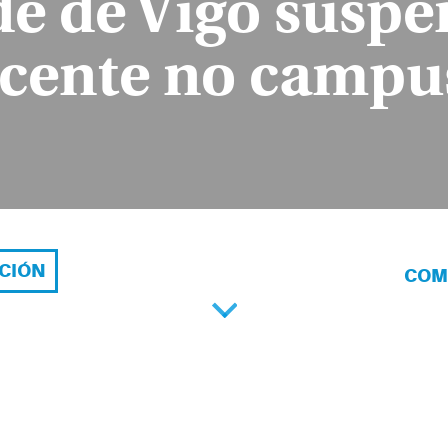
de de Vigo suspe
ocente no campus
ACIÓN
COM