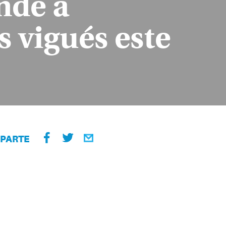
nde a
 vigués este
PARTE