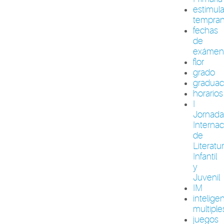
estimul
tempra
fechas
de
exámen
flor
grado
graduac
horarios
I
Jornada
Internac
de
Literatu
Infantil
y
Juvenil
IM
intelige
multiple
juegos