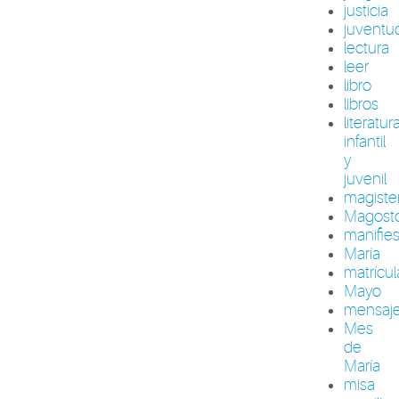
justicia
juventu
lectura
leer
libro
libros
literatur
infantil
y
juvenil
magiste
Magost
manifie
María
matrícul
Mayo
mensaj
Mes
de
María
misa