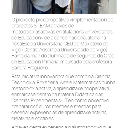
O
proxecto
precompetitivo «implementación de
proxectos
STEAM a través de
metodoloxías
activas en
titulacións
universitarias
de Educación» de alcance nacional aterra na
nosa
Escola
Universitaria CEU de
Maxisterio
de
Vigo (Centro Adscrito
á
Universidade
de Vigo).
Faino da
man
do alumnado de segundo do Grao
en Educación Primaria impulsado
pola
profesora
Sandra Fragueiro.
Esta iniciativa innovadora que combina Ciencia,
Tecnoloxía
,
Enxeñería
, Arte e Matemáticas
cunha
metodoloxía
activa, a
aprendizaxe
cooperativa,
enmárcase
dentro da materia Didáctica das
Ciencias
Experimentais
-I. Ten como
obxectivo
preparar os futuros
mestres
e
mestras
para
deseñar
experiencias de
aprendizaxe
activas,
creativas e
sostibles
.
A través
desta
experiencia o alumnado
tivo
que