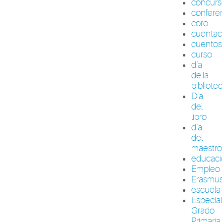
concurs
confere
coro
cuenta
cuento
curso
día
de la
bibliote
Día
del
libro
día
del
maestr
educac
Empleo
Erasmu
escuela
Especia
Grado
Primaria