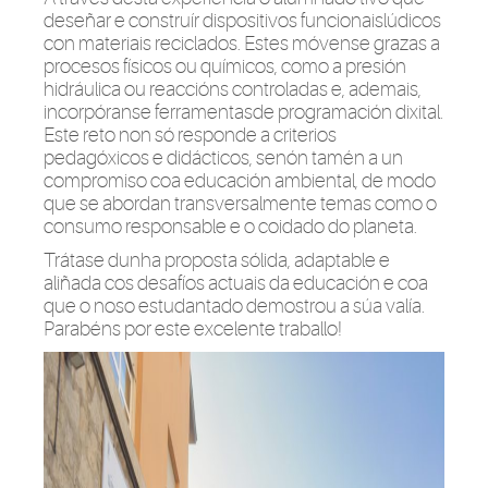
deseñar
e
construír
dispositivos
funcionais
lúdicos
con
materiais
reciclados.
Estes
móvense
grazas
a
procesos físicos
ou
químicos, como a presión
hidráulica
ou
reaccións
controladas e,
ademais
,
incorpóranse
ferramentas
de programación
dixital
.
Este reto non
só
responde a criterios
pedagóxicos
e didácticos,
senón
tamén
a un
compromiso coa educación ambiental, de modo
que se abordan transversalmente temas como o
consumo responsable e o
coidado
do planeta.
Trátase
dunha
proposta
sólida, adaptable e
aliñada
cos
desafíos
actuais
da educación e coa
que o
noso
estudantado
demostrou
a
súa
valía.
Parabéns
por este excelente
traballo
!