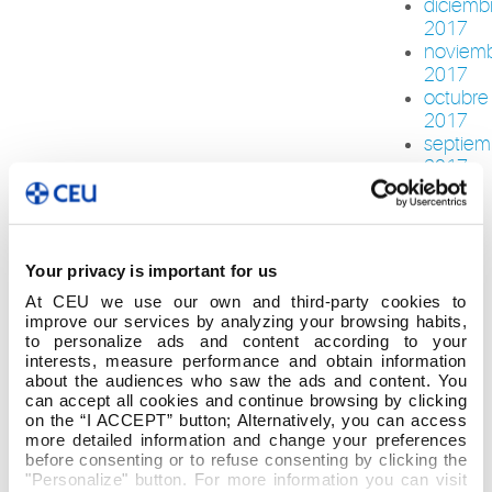
diciemb
2017
noviem
2017
octubre
2017
septiem
2017
agosto
2017
junio
2017
Your privacy is important for us
mayo
At CEU we use our own and third-party cookies to
2017
improve our services by analyzing your browsing habits,
abril
to personalize ads and content according to your
2017
interests, measure performance and obtain information
marzo
about the audiences who saw the ads and content. You
2017
can accept all cookies and continue browsing by clicking
febrero
on the “I ACCEPT” button; Alternatively, you can access
more detailed information and change your preferences
2017
before consenting or to refuse consenting by clicking the
enero
"Personalize" button. For more information you can visit
2017