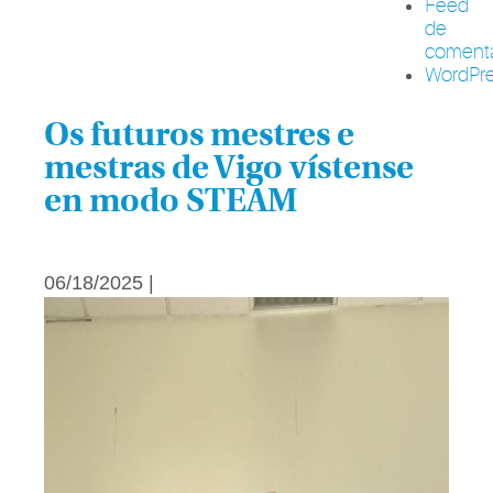
Feed
de
comenta
WordPre
Os futuros mestres e
mestras de Vigo vístense
en modo STEAM
06/18/2025 |