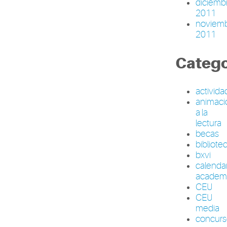
diciemb
2011
noviem
2011
Catego
activid
animaci
a la
lectura
becas
bibliote
bxvi
calenda
academ
CEU
CEU
media
concur