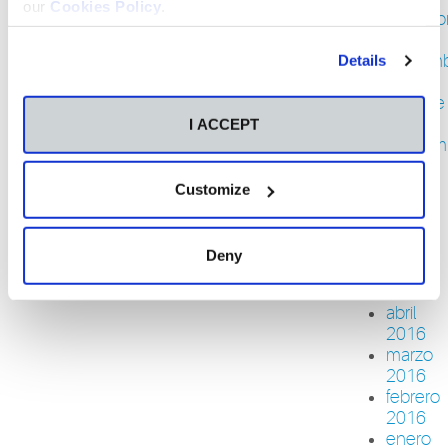
our
Cookies Policy
.
diciemb
2016
noviem
Details
2016
octubre
2016
I ACCEPT
septiem
2016
agosto
Customize
2016
junio
2016
Deny
mayo
2016
abril
2016
marzo
2016
febrero
2016
enero