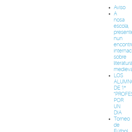
Aviso
A
nosa
escola,
present
nun
encontr
internac
sobre
literatur
medieva
LOS
ALUMN
DE 1º
“PROFE
POR
UN
DIA
Torneo
de
Fútbol