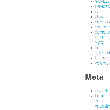
moviliza
Navida
paz
plaza
premios
secretar
Seniori
CEU
Vigo
Sin
categor
teatro
volunta
Meta
Accede
Feed
de
entrada