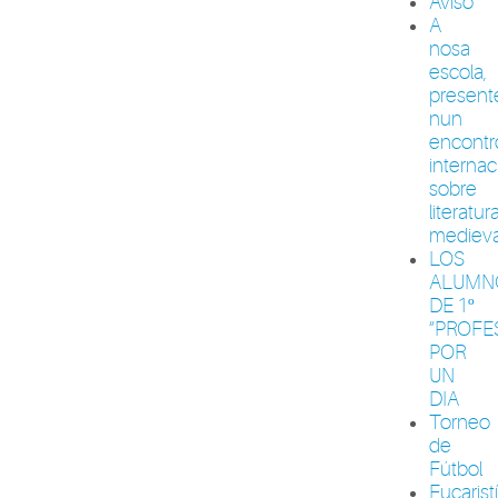
Aviso
A
nosa
escola,
present
nun
encontr
internac
sobre
literatur
medieva
LOS
ALUMN
DE 1º
“PROFE
POR
UN
DIA
Torneo
de
Fútbol
Eucarist