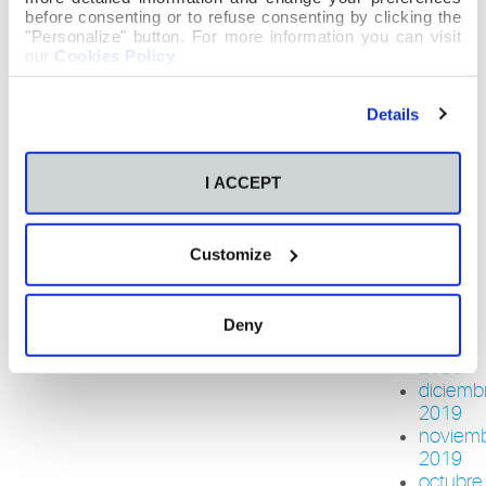
2020
before consenting or to refuse consenting by clicking the
agosto
"Personalize" button. For more information you can visit
2020
our
Cookies Policy
.
julio
2020
Details
junio
2020
mayo
I ACCEPT
2020
abril
2020
marzo
Customize
2020
febrero
2020
Deny
enero
2020
diciemb
2019
noviem
2019
octubre