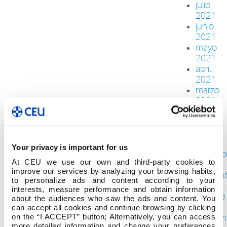
julio
2021
junio
2021
mayo
2021
abril
2021
marzo
2021
febrero
2021
enero
2021
Your privacy is important for us
diciemb
At CEU we use our own and third-party cookies to
2020
improve our services by analyzing your browsing habits,
noviem
to personalize ads and content according to your
2020
interests, measure performance and obtain information
octubre
about the audiences who saw the ads and content. You
2020
can accept all cookies and continue browsing by clicking
on the “I ACCEPT” button; Alternatively, you can access
septiem
more detailed information and change your preferences