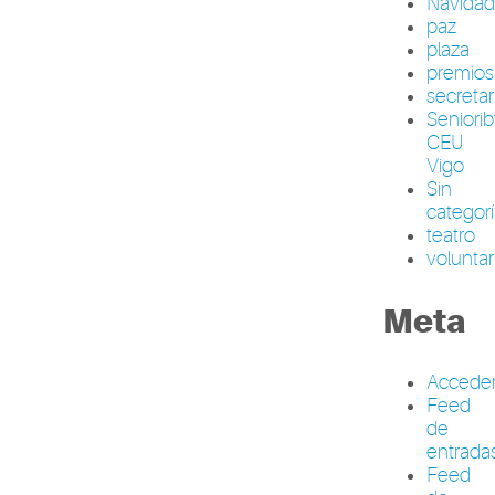
Navida
paz
plaza
premios
secretar
Seniori
CEU
Vigo
Sin
categor
teatro
volunta
Meta
Accede
Feed
de
entrada
Feed