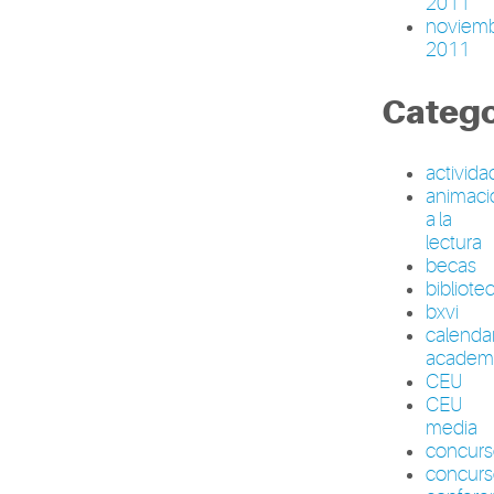
2011
noviem
2011
Catego
activid
animaci
a la
lectura
becas
bibliote
bxvi
calenda
academ
CEU
CEU
media
concur
concurs