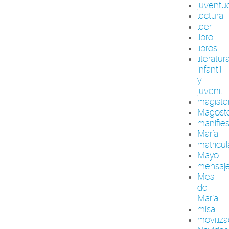
juventu
lectura
leer
libro
libros
literatur
infantil
y
juvenil
magiste
Magost
manifie
María
matrícul
Mayo
mensaj
Mes
de
María
misa
moviliza