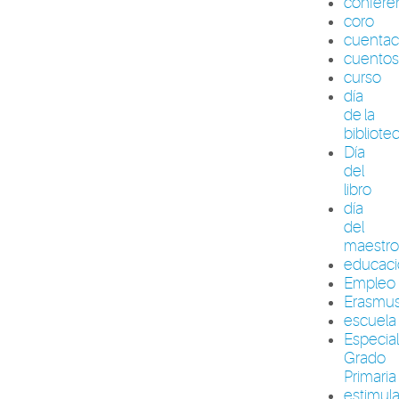
confere
coro
cuenta
cuento
curso
día
de la
bibliote
Día
del
libro
día
del
maestr
educac
Empleo
Erasmu
escuela
Especia
Grado
Primaria
estimul