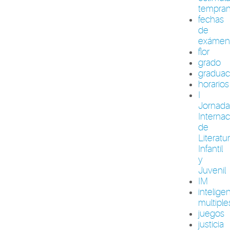
tempra
fechas
de
exámen
flor
grado
graduac
horarios
I
Jornada
Internac
de
Literatu
Infantil
y
Juvenil
IM
intelige
multiple
juegos
justicia