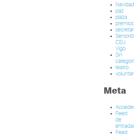
Navida
paz
plaza
premios
secretar
Seniori
CEU
Vigo
Sin
categor
teatro
volunta
Meta
Accede
Feed
de
entrada
Feed