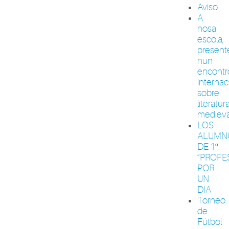
Aviso
A
nosa
escola,
present
nun
encontr
internac
sobre
literatur
medieva
LOS
ALUMN
DE 1º
“PROFE
POR
UN
DIA
Torneo
de
Fútbol