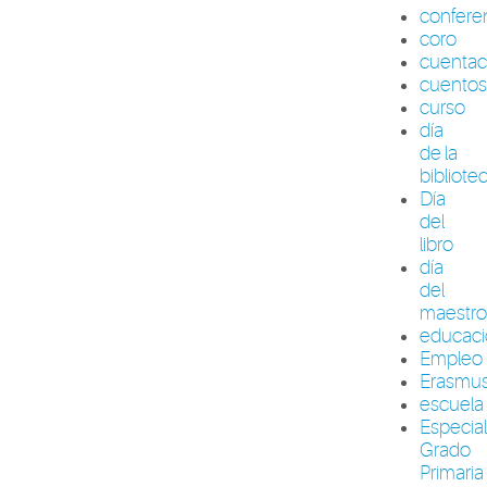
confere
coro
cuenta
cuento
curso
día
de la
bibliote
Día
del
libro
día
del
maestr
educac
Empleo
Erasmu
escuela
Especia
Grado
Primaria