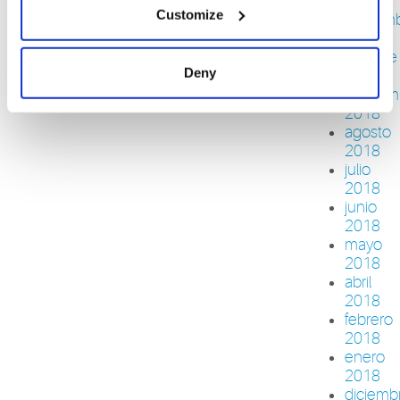
2018
Customize
noviem
2018
octubre
Deny
2018
septiem
2018
agosto
2018
julio
2018
junio
2018
mayo
2018
abril
2018
febrero
2018
enero
2018
diciemb