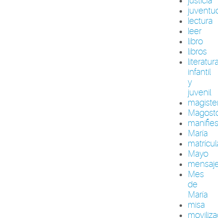
justicia
juventu
lectura
leer
libro
libros
literatur
infantil
y
juvenil
magiste
Magost
manifie
María
matrícul
Mayo
mensaj
Mes
de
María
misa
moviliza