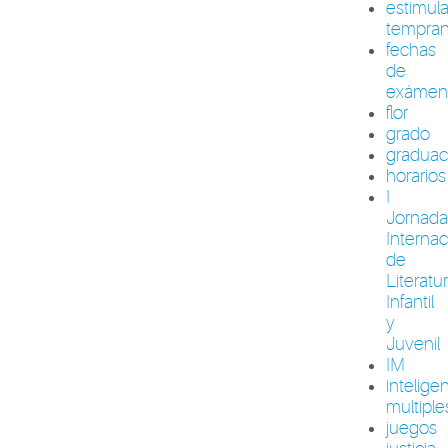
estimul
tempra
fechas
de
exámen
flor
grado
graduac
horarios
I
Jornada
Internac
de
Literatu
Infantil
y
Juvenil
IM
intelige
multiple
juegos