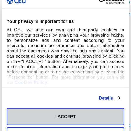
octubre
2019
septiem
2019
Your privacy is important for us
agosto
At CEU we use our own and third-party cookies to
2019
improve our services by analyzing your browsing habits,
julio
to personalize ads and content according to your
2019
interests, measure performance and obtain information
about the audiences who saw the ads and content. You
junio
can accept all cookies and continue browsing by clicking
2019
on the “I ACCEPT” button; Alternatively, you can access
mayo
more detailed information and change your preferences
2019
before consenting or to refuse consenting by clicking the
abril
"Personalize" button. For more information you can visit
2019
our
Cookies Policy
.
marzo
2019
Details
febrero
2019
enero
I ACCEPT
2019
diciemb