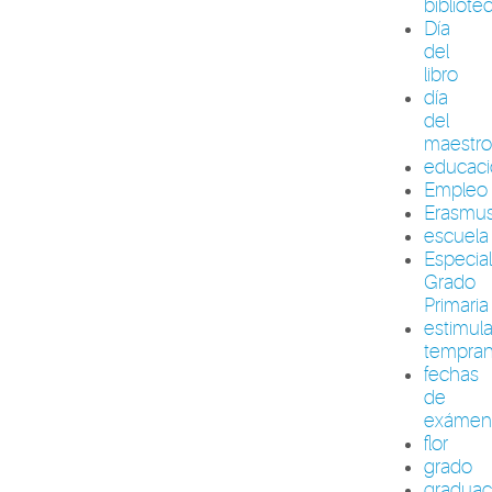
bibliote
Día
del
libro
día
del
maestr
educac
Empleo
Erasmu
escuela
Especia
Grado
Primaria
estimul
tempra
fechas
de
exámen
flor
grado
graduac