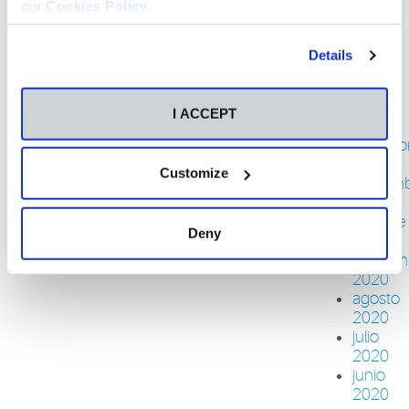
our
Cookies Policy
.
2021
marzo
2021
Details
febrero
2021
enero
I ACCEPT
2021
diciemb
2020
Customize
noviem
2020
octubre
Deny
2020
septiem
2020
agosto
2020
julio
2020
junio
2020