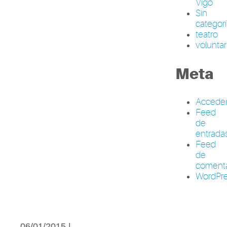
Vigo
Sin
categor
teatro
volunta
Meta
Accede
Feed
de
entrada
Feed
de
comenta
WordPre
06/01/2015 |