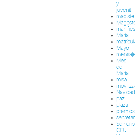
y
juvenil
magiste
Magost
manifie
María
matrícul
Mayo
mensaj
Mes
de
María
misa
moviliza
Navida
paz
plaza
premios
secretar
Seniori
CEU