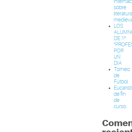
internac
sobre
literatur
medieva
LOS
ALUMN
DE 1º
“PROFE
POR
UN
DIA
Torneo
de
Fútbol
Eucarist
de fin
de
curso
Comen