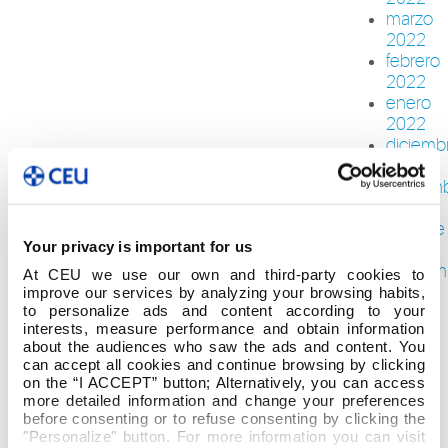
marzo
2022
febrero
2022
enero
2022
diciemb
2021
noviem
2021
octubre
Your privacy is important for us
2021
septiem
At CEU we use our own and third-party cookies to
2021
improve our services by analyzing your browsing habits,
to personalize ads and content according to your
julio
interests, measure performance and obtain information
2021
about the audiences who saw the ads and content. You
junio
can accept all cookies and continue browsing by clicking
2021
on the “I ACCEPT” button; Alternatively, you can access
mayo
more detailed information and change your preferences
2021
before consenting or to refuse consenting by clicking the
"Personalize" button. For more information you can visit
abril