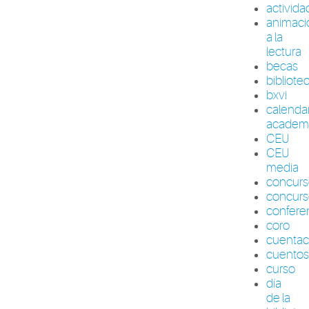
activid
animaci
a la
lectura
becas
bibliote
bxvi
calenda
academ
CEU
CEU
media
concur
concurs
confere
coro
cuenta
cuento
curso
día
de la