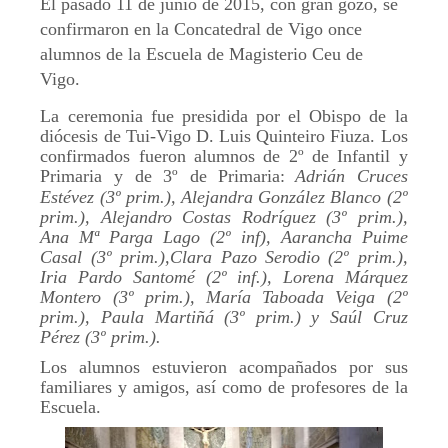
El pasado 11 de junio de 2015, con gran gozo, se
confirmaron en la Concatedral de Vigo once
alumnos de la Escuela de Magisterio Ceu de
Vigo.
La ceremonia fue presidida por el Obispo de la
diócesis de Tui-Vigo D. Luis Quinteiro Fiuza. Los
confirmados fueron alumnos de 2º de Infantil y
Primaria y de 3º de Primaria:
Adrián Cruces
Estévez (3º prim.), Alejandra González Blanco (2º
prim.), Alejandro Costas Rodríguez (3º prim.),
Ana Mª Parga Lago (2º inf), Aarancha Puime
Casal (3º prim.),Clara Pazo Serodio (2º prim.),
Iria Pardo Santomé (2º inf.), Lorena Márquez
Montero (3º prim.), María Taboada Veiga (2º
prim.), Paula Martiñá (3º prim.) y Saúl Cruz
Pérez (3º prim.).
Los alumnos estuvieron acompañados por sus
familiares y amigos, así como de profesores de la
Escuela.