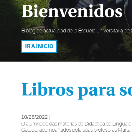
Bienvenidos
El blog de actualidad de la Escuela Universitaria d
IR A INICIO
Libros para 
10/28/2022 |
O alumnado das materias de Didáctica da Lingua e L
Galego, acompañados pola súas profesoras Marta P