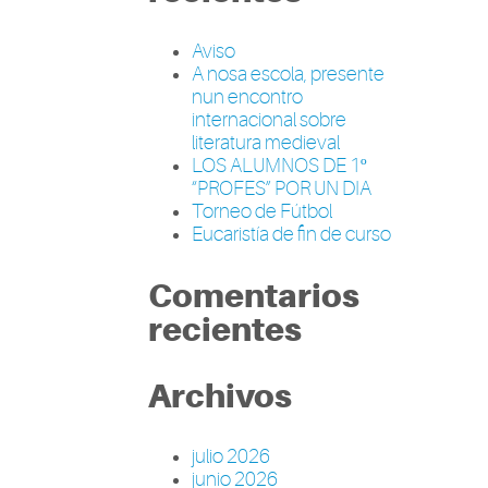
Aviso
A nosa escola, presente
nun encontro
internacional sobre
literatura medieval
LOS ALUMNOS DE 1º
“PROFES” POR UN DIA
Torneo de Fútbol
Eucaristía de fin de curso
Comentarios
recientes
Archivos
julio 2026
junio 2026