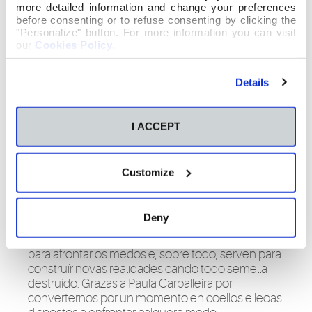
more detailed information and change your preferences
before consenting or to refuse consenting by clicking the
"Personalize" button. For more information you can visit
our
Cookies Policy
.
Details
I ACCEPT
Con Paula Carballeira como condutora, esta
mañá viaxamos a outras culturas con Basilisa a
fermosa, cun coello africano, cos yinns e outros
Customize
personaxes da tradición oral para comprobar que
non somos tan diferentes malia que nos separen
miles de quilómetros e para saber que ás veces o
Deny
descoñecido podes ser ti. Aprendemos que as
narracións orais poden ser unha gran ferramenta
para afrontar os medos e, sobre todo, serven para
construír novas realidades cando todo semella
destruído. Grazas a Paula Carballeira por
converternos por un momento en coellos e leoas