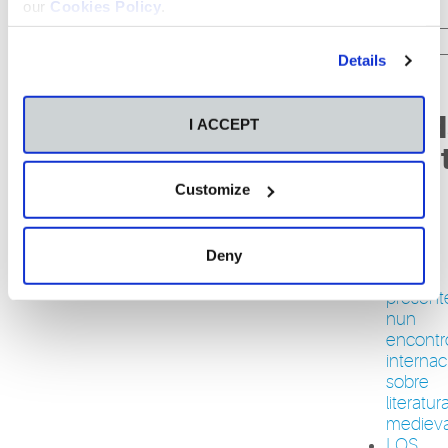
our
Cookies Policy
.
Buscar:
Details
Entrad
I ACCEPT
recien
Customize
Aviso
A
nosa
Deny
escola,
present
nun
encontr
internac
sobre
literatur
medieva
LOS