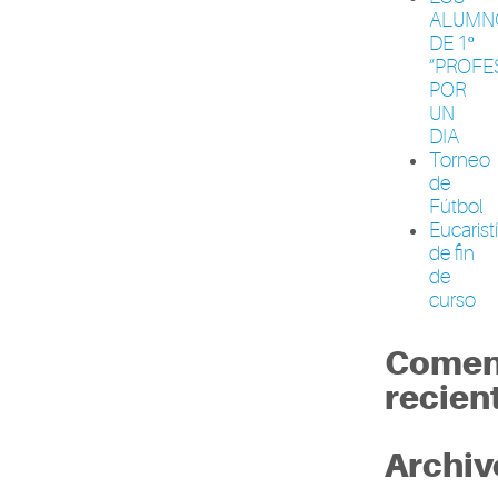
ALUMN
DE 1º
“PROFE
POR
UN
DIA
Torneo
de
Fútbol
Eucarist
de fin
de
curso
Comen
recien
Archiv