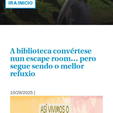
IR A INICIO
A biblioteca convértese
nun escape room… pero
segue sendo o mellor
refuxio
10/28/2025 |