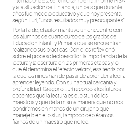
internacionales, se refirió también al informe PISA
y a la situación de Finlandia, un país que durante
años fue modelo educativo y que hoy presenta,
según
Luri
, “unos resultados muy preocupantes”.
Por la tarde, el autor mantuvo un encuentro con
los alumnos de cuarto curso de los grados de
Educación Infantil y Primaria que se encuentran
realizando sus prácticas. Con ellos reflexionó
sobre el proceso
lectoescritor
, la importancia de la
lectura y la escritura en las primeras etapas y lo
que él denomina el “efecto velcro”,
esa teoría por
la que
los niños han de pasar de aprender a
leer
a
aprender
leyendo
.
Con su habitual cercanía y
profundidad, Gregorio
Luri
recordó a los futuros
docentes que la
lectura es el bisturí de los
maestros y que de la misma manera que no nos
pondríamos en manos de un cirujano que
maneje bien el bisturí, tampoco debiéramos
fiarnos de un maestro que no lee.