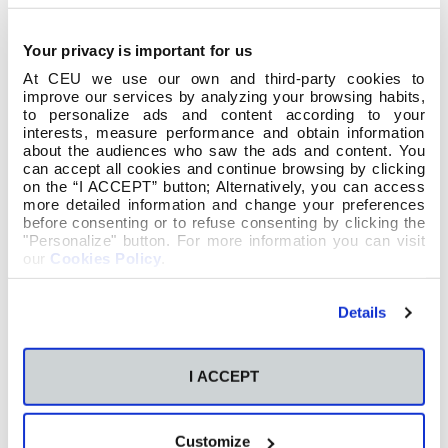
Your privacy is important for us
At CEU we use our own and third-party cookies to
improve our services by analyzing your browsing habits,
to personalize ads and content according to your
interests, measure performance and obtain information
about the audiences who saw the ads and content. You
can accept all cookies and continue browsing by clicking
on the “I ACCEPT” button; Alternatively, you can access
more detailed information and change your preferences
before consenting or to refuse consenting by clicking the
"Personalize" button. For more information you can visit
our
Cookies Policy
.
Durante su intervención, compartió una
anécdota vivida en un pequeño pueblo
Details
colombiano llamado Cúcuta, donde los docentes
le pidieron: “Por favor, respete a nuestros
alumnos; no se lo ponga fácil”. Con este ejemplo,
I ACCEPT
quiso destacar el valor del esfuerzo y del respeto
al proceso de aprendizaje como cami
no para
alcanzar la excelencia.
El pedagogo también
Customize