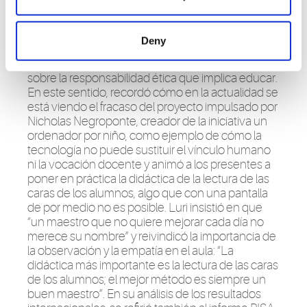
cuestionó la llamada “fiebre de la innovación”,
recordando las palabras de
Christensen
(1996)
sobre la innovación disruptiva. “En la empresa, si
Deny
algo fracasa, el coste es material; en la escuela, el
coste es personal”, señaló, invitando a reflexionar
sobre la responsabilidad ética que implica educar.
En este sentido, recordó cómo en la actualidad se
está viendo el fracaso del
proyecto impulsado por
Nicholas
Negroponte
, creador de la iniciativa un
ordenador por niño, como ejemplo de cómo la
tecnología no puede sustituir el vínculo humano
ni la vocación docente y animó a los presentes a
poner en práctica la didáctica de la lectura de las
caras de los alumnos, algo que con una pantalla
de por medio no es posible.
Luri
insistió en que
“un maestro que no quiere mejorar cada día no
merece su nombre” y reivindicó la importancia de
la observación y la empatía en el aula: “La
didáctica más importante es la lectura de las caras
de los alumnos; el mejor método es siempre un
buen maestro”.
En su análisis de los resultados