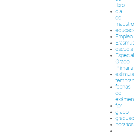
libro
día
del
maestr
educac
Empleo
Erasmu
escuela
Especia
Grado
Primaria
estimul
tempra
fechas
de
exámen
flor
grado
graduac
horarios
I