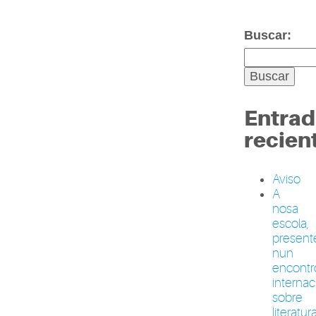
Buscar:
Entrad
recien
Aviso
A
nosa
escola,
present
nun
encontr
internac
sobre
literatur