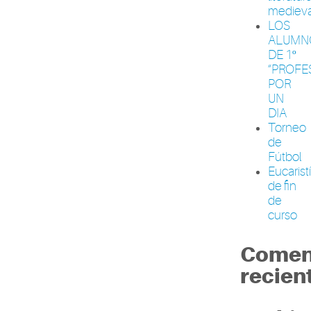
medieva
LOS
ALUMN
DE 1º
“PROFE
POR
UN
DIA
Torneo
de
Fútbol
Eucarist
de fin
de
curso
Comen
recien