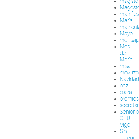
magiste
Magost
manifie
María
matrícul
Mayo
mensaj
Mes
de
María
misa
moviliza
Navida
paz
plaza
premios
secretar
Seniori
CEU
Vigo
Sin
categor