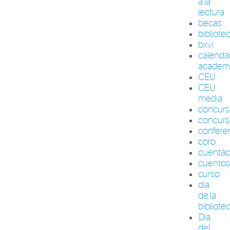
a la
lectura
becas
bibliote
bxvi
calenda
academ
CEU
CEU
media
concur
concurs
confere
coro
cuenta
cuento
curso
día
de la
bibliote
Día
del