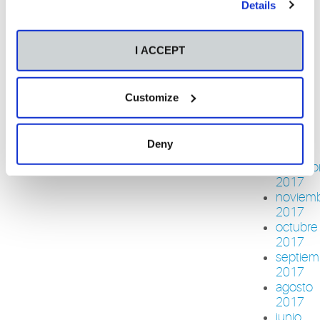
2018
Details
junio
2018
mayo
I ACCEPT
2018
abril
2018
Customize
febrero
2018
enero
Deny
2018
diciemb
2017
noviem
2017
octubre
2017
septiem
2017
agosto
2017
junio