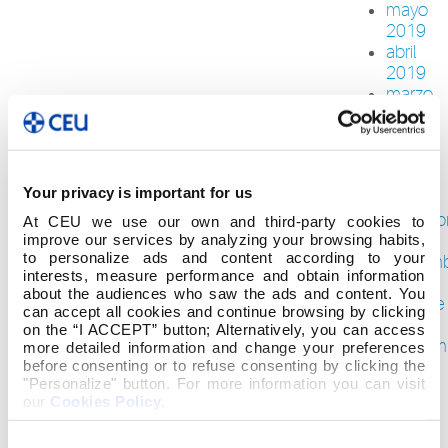
mayo
2019
abril
2019
marzo
2019
febrero
2019
enero
Your privacy is important for us
2019
diciemb
At CEU we use our own and third-party cookies to
improve our services by analyzing your browsing habits,
2018
to personalize ads and content according to your
noviem
interests, measure performance and obtain information
2018
about the audiences who saw the ads and content. You
octubre
can accept all cookies and continue browsing by clicking
2018
on the “I ACCEPT” button; Alternatively, you can access
septiem
more detailed information and change your preferences
before consenting or to refuse consenting by clicking the
2018
"Personalize" button. For more information you can visit
agosto
our
Cookies Policy
.
2018
julio