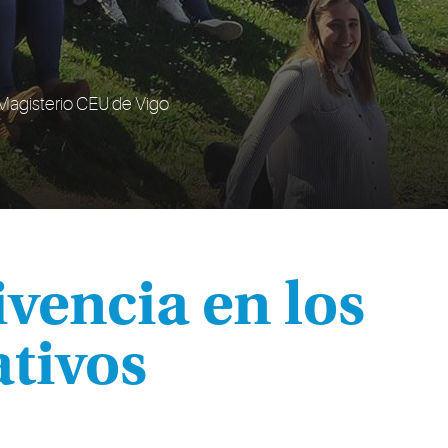
e Magisterio CEU de Vigo
vencia en los
ativos