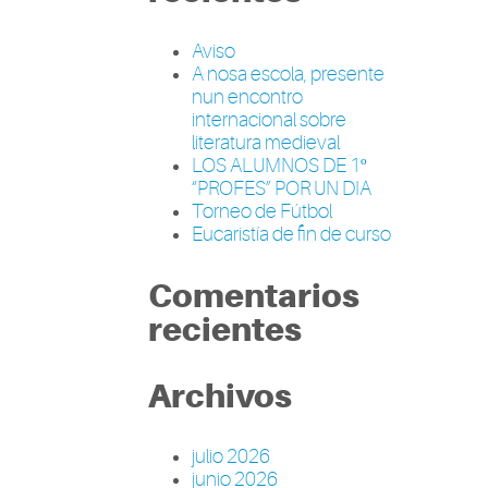
Aviso
A nosa escola, presente
nun encontro
internacional sobre
literatura medieval
LOS ALUMNOS DE 1º
“PROFES” POR UN DIA
Torneo de Fútbol
Eucaristía de fin de curso
Comentarios
recientes
Archivos
julio 2026
junio 2026