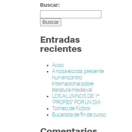
Buscar:
Entradas
recientes
Aviso
A nosa escola, presente
nun encontro
internacional sobre
literatura medieval
LOS ALUMNOS DE 1º
“PROFES” POR UN DIA
Torneo de Fútbol
Eucaristía de fin de curso
Comentarios