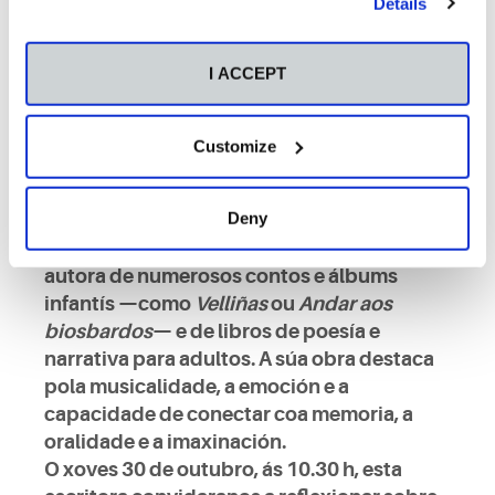
Details
I ACCEPT
Charo Pita (A Coruña, 1966) é unha das
voces máis destacadas da narración oral
Customize
galega. Licenciada en Filoloxía Hispánica,
combina a creación literaria coa palabra
Deny
dita en escena, levando as súas historias a
festivais e escolas de todo o mundo. É
autora de numerosos contos e álbums
infantís —como
Velliñas
ou
Andar aos
biosbardos
— e de libros de poesía e
narrativa para adultos. A súa obra destaca
pola musicalidade, a emoción e a
capacidade de conectar coa memoria, a
oralidade e a imaxinación.
O xoves
30 de outubro
, ás
10.30 h
, esta