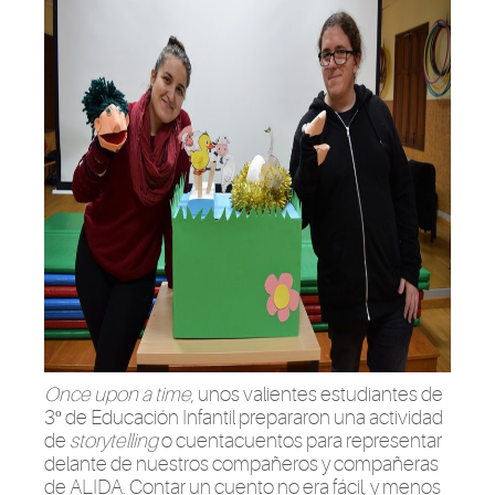
Once upon a time
, unos valientes estudiantes de
3º de Educación Infantil prepararon una actividad
de
storytelling
o cuentacuentos para representar
delante de nuestros compañeros y compañeras
de ALIDA. Contar un cuento no era fácil, y menos