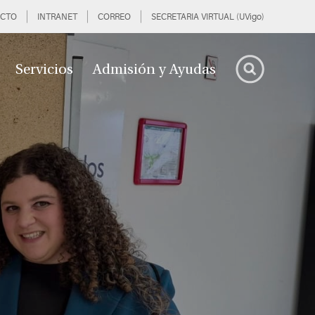
CTO
INTRANET
CORREO
SECRETARIA VIRTUAL (UVigo)
Servicios
Admisión y Ayudas