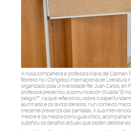
A nosa compañeira e profesora María del Carmen R
febreiro no I Congreso Internacional de Literatura I
organizado pola Universidade Rei Juan Carlos, en
profesora presentou a comunicación titulada “El m
peligro?”, na que reflexionou sobre o papel fund
alumnado e os textos literarios, nun contexto marc
crecente presenza das pantallas. A súa intervenció
mestre e da mestra como guía crítico, acompañante
subliñou os desafíos actuais que poden debilitar e