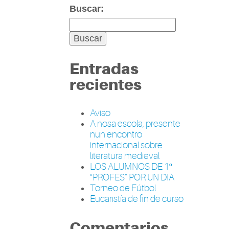
Buscar:
Entradas
recientes
Aviso
A nosa escola, presente
nun encontro
internacional sobre
literatura medieval
LOS ALUMNOS DE 1º
“PROFES” POR UN DIA
Torneo de Fútbol
Eucaristía de fin de curso
Comentarios