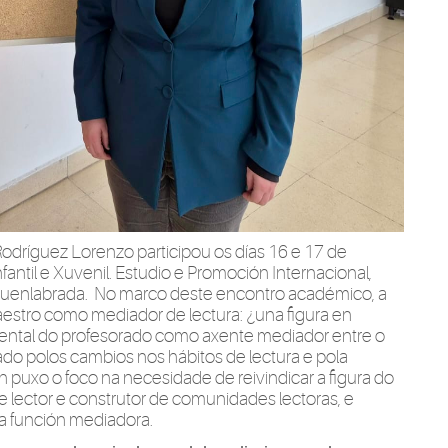
odríguez Lorenzo participou os días 16 e 17 de
nfantil e Xuvenil. Estudio e Promoción Internacional,
 Fuenlabrada. No marco deste encontro académico, a
aestro como mediador de lectura: ¿una figura en
amental do profesorado como axente mediador entre o
ado polos cambios nos hábitos de lectura e pola
n puxo o foco na necesidade de reivindicar a figura do
 lector e construtor de comunidades lectoras, e
sa función mediadora.