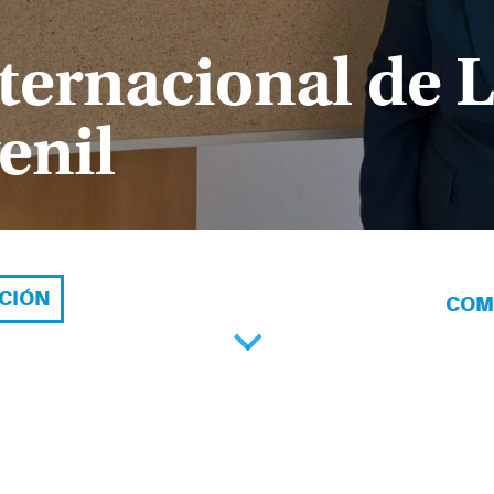
ternacional de L
enil
ACIÓN
COM