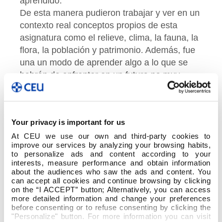
aprendido.
De esta manera pudieron trabajar y ver en un
contexto real conceptos propios de esta
asignatura como el relieve, clima, la fauna, la
flora, la población y patrimonio. Además, fue
una un modo de aprender algo a lo que se
habrán de enfrentar en un futuro no muy
lejano: aprender a planificar actividades
significativas, creativas y contextualizadas. El
alumnado desarrolló habilidades para
Your privacy is important for us
resolver retos, creando un entorno de
At CEU we use our own and third-party cookies to
aprendizaje que facilita la transferencia de
improve our services by analyzing your browsing habits,
conocimientos de la escuela a la vida
to personalize ads and content according to your
cotidiana.
interests, measure performance and obtain information
about the audiences who saw the ads and content. You
can accept all cookies and continue browsing by clicking
on the “I ACCEPT” button; Alternatively, you can access
more detailed information and change your preferences
before consenting or to refuse consenting by clicking the
"Personalize" button. For more information you can visit