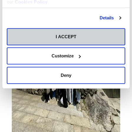
our
Cookies Policy
.
Details
I ACCEPT
Customize
Deny