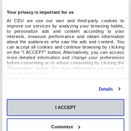
Fue una jornada de solidaridad y creatividad, en la que
todos pusieron su granito de arena.
Contaron además
Your privacy is important for us
con la grata visita de un grupo de voluntarios de Manos
At CEU we use our own and third-party cookies to
Unidas que se acercaron a compartir la experiencia.
improve our services by analyzing your browsing habits,
Y… aún quedaron bocatas… que se donaron a los
to personalize ads and content according to your
interests, measure performance and obtain information
hermanos pobres de Teis.
about the audiences who saw the ads and content. You
can accept all cookies and continue browsing by clicking
on the “I ACCEPT” button; Alternatively, you can access
more detailed information and change your preferences
before consenting or to refuse consenting by clicking the
"Personalize" button. For more information you can visit
our
Cookies Policy
.
Details
I ACCEPT
Customize