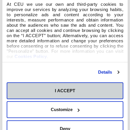
copia
en branco e negro), escritos a ordenador ou
At CEU we use our own and third-party cookies to
mecanografados a unha soa cara e a dobre espazo en
improve our services by analyzing your browsing habits,
papel DIN A4. Os escritos a ordenador empregarán a letra
to personalize ads and content according to your
interests, measure performance and obtain information
Comic
Sans MS de tamaño 12.
about the audiences who saw the ads and content. You
can accept all cookies and continue browsing by clicking
§
Os traballos, que poderán vir acompañados de
on the “I ACCEPT” button; Alternatively, you can access
ilustracións cuxa técnica e formato tamén será de libre
more detailed information and change your preferences
elección, só terán como único elemento
identificativo
un
before consenting or to refuse consenting by clicking the
"Personalize" button. For more information you can visit
pseudónimo. Polo dito, non poderán ter ningunha nota
our
Cookies Policy
.
e/ou inscrición que poida contribuír ao coñecemento da
súa autoría. Ademais, entregaranse acompañados dun
sobre pechado no que figure o título do conto e o
Details
pseudónimo utilizado. No interior do sobre incluiranse os
datos de identificación do autor ou autora tales como
nome, apelidos e curso.
I ACCEPT
§
Os participantes poderán entregar os seus traballos na
biblioteca da Escola de Maxisterio San
Pablo
CEU ata o
día 6 maio (inclusive) de 2014.
Customize
§
O xurado estará composto por cinco membros do
claustro de profesores e da biblioteca da Escola de
Deny