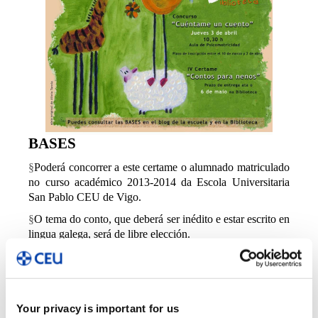
BASES
§
Poderá concorrer a este certame o alumnado matriculado
no curso académico 2013-2014 da Escola Universitaria
San
Pablo
CEU de Vigo.
§
O tema do conto, que deberá ser inédito e estar escrito en
lingua galega, será de libre elección.
§
O
traballo
presentado non pode ter sido premiado en
ningún
outro
certame
.
§
Os traballos presentados terán unha extensión máxima
Your privacy is important for us
de 12 follas. Presentaranse por duplicado (orixinal e
unha