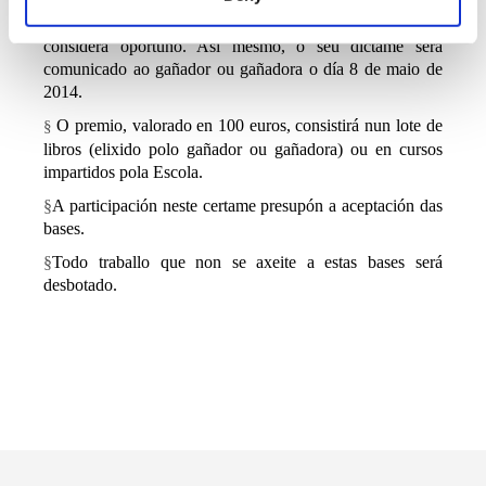
Maxisterio San
Pablo
CEU. Este xurado concederá un
único premio e poderá declarar deserto o certame se así o
considera oportuno. Así mesmo, o seu
dictame
será
comunicado ao gañador ou gañadora o día 8 de maio de
2014.
O premio, valorado en 100 euros, consistirá
nun
lote de
§
libros (
elixido
polo
gañador
ou
gañadora
)
ou
en cursos
impartidos
pola
Escola
.
§
A participación neste certame presupón a aceptación das
bases.
§
Todo traballo que non se axeite a estas bases será
desbotado.