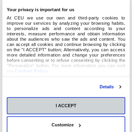
Your privacy is important for us
At CEU we use our own and third-party cookies to
improve our services by analyzing your browsing habits,
to personalize ads and content according to your
interests, measure performance and obtain information
about the audiences who saw the ads and content. You
can accept all cookies and continue browsing by clicking
on the “I ACCEPT” button; Alternatively, you can access
more detailed information and change your preferences
before consenting or to refuse consenting by clicking the
"Personalize" button. For more information you can visit
our
Cookies Policy
.
Details
I ACCEPT
En conmemoración do Día Internacional da
Customize
Eliminación da Violencia contra a Muller, a