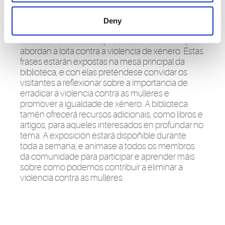
biblioteca organiza unha actividade especial para
sensibilizar e educar á comunidade sobre este
Deny
importante tema. A actividade consiste nunha
selección de frases inspiradoras e reflexivas que
abordan a loita contra a violencia de xénero. Estas
frases estarán expostas na mesa principal da
biblioteca, e con elas preténdese convidar os
visitantes a reflexionar sobre a importancia de
erradicar a violencia contra as mulleres e
promover a igualdade de xénero. A biblioteca
tamén ofrecerá recursos adicionais, como libros e
artigos, para aqueles interesados en profundar no
tema. A exposición estará dispoñible durante
toda a semana, e anímase a todos os membros
da comunidade para participar e aprender máis
sobre como podemos contribuír a eliminar a
violencia contra as mulleres.