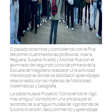
El pasado diciembre y coincidiendo con el final
del primer cuatrime
stre las profesoras
Xoana
Regue
ra, Susana Álvarez y Montse Rúa con el
alumnado del
segundo curso de primaria
de la
Escuela de Magisterio realizaron u
na actividad
interdisciplinar do
nde se abordaron aprendizajes
relacionados con las materias
de
Motricidad,
Matemáticas y Geografía.
La salida
titulada
Proyecto “Conociendo el Vigo
más antiguo”
consistió
en una yincana por el
recorrido de la antigua muralla de Vigo donde se
fusionó diversión, descubrimiento y aprendizaje.