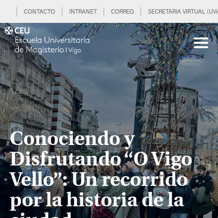
CONTACTO
INTRANET
CORREO
SECRETARIA VIRTUAL (UVi
Conociendo y
Disfrutando “O Vigo
Vello”: Un recorrido
por la historia de la