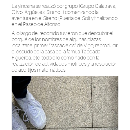
La yincana se realizó por grupo (Grupo Calatrava,
Olivo,
Argüelles
,
Sireno
…) come
nzando la
aventura en el
Sireno
(Puerta del Sol)
y finalizando
en
el Paseo de Alfonso.
A lo largo
del recorrido tuvieron que desc
ubrir
el
porqué
de los nombres de algunas plazas,
localizar el primer “rascacielos” de Vigo, reproducir
el escudo de la casa de la familia Tab
oada
Figueroa,
etc
, todo ello combi
nado con la
realización de actividades motrices y la resolución
de acertijos matemáticos.