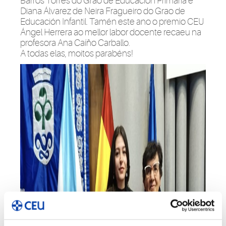
Barros Torres do Grao de Educación Primaria e
Diana Álvarez de Neira Fragueiro do Grao de
Educación Infantil. Tamén este ano o premio CEU
Ángel Herrera ao mellor labor docente recaeu na
profesora Ana Caíño Carballo.
A todas elas, moitos parabéns!