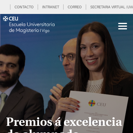
CONTACTO
INTRANET
CORREO
SECRETARIA VIRTUAL (UVi
Premios á excelencia