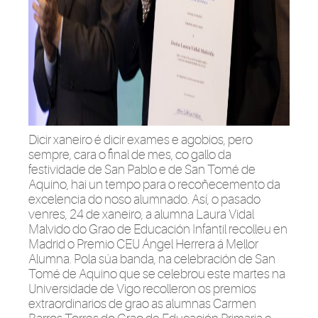
Dicir xaneiro é dicir exames e agobios, pero
sempre, cara o final de mes, co gallo da
festividade de San Pablo e de San Tomé de
Aquino, hai un tempo para o recoñecemento da
excelencia do noso alumnado. Así, o pasado
venres, 24 de xaneiro, a alumna Laura Vidal
Malvido do Grao de Educación Infantil recolleu en
Madrid o Premio CEU Ángel Herrera á Mellor
Alumna. Pola súa banda, na celebración de San
Tomé de Aquino que se celebrou
este martes
na
Universidade de Vigo recolleron os premios
extraordinarios de grao as alumnas Carmen