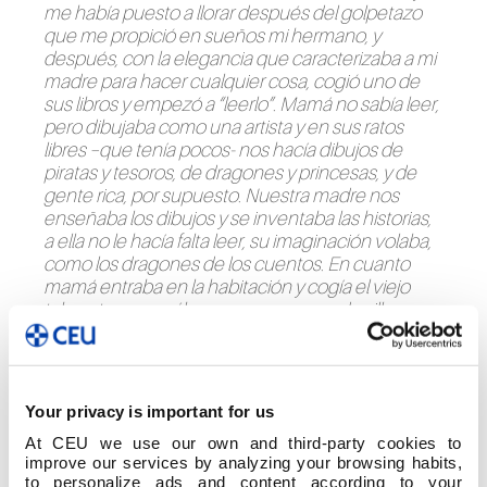
me había puesto a llorar después del golpetazo
que me propició en sueños mi hermano, y
después, con la elegancia que caracterizaba a mi
madre para hacer cualquier cosa, cogió uno de
sus libros y empezó a “leerlo”. Mamá no sabía leer,
pero dibujaba como una artista y en sus ratos
libres –que tenía pocos- nos hacía dibujos de
piratas y tesoros, de dragones y princesas, y de
gente rica, por supuesto. Nuestra madre nos
enseñaba los dibujos y se inventaba las historias,
a ella no le hacía falta leer, su imaginación volaba,
como los dragones de los cuentos. En cuanto
mamá entraba en la habitación y cogía el viejo
taburete que usábamos unas veces de silla y
otras de mesa, todos nos sentábamos a su
alrededor, esperando impacientes a que nos
contase una nueva historia de aventuras.
Mamá nos besó a todos en la frente y comenzó
Your privacy is important for us
su historia:
At CEU we use our own and third-party cookies to
improve our services by analyzing your browsing habits,
“Hubo un día que nació un hombre bueno. Ese
to personalize ads and content according to your