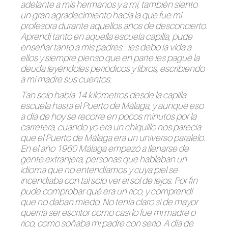
adelante a mis hermanos y a mí, también siento
un gran agradecimiento hacía la que fue mi
profesora durante aquellos años de desconcierto.
Aprendí tanto en aquella escuela capilla, pude
enseñar tanto a mis padres… les debo la vida a
ellos y siempre pienso que en parte les pagué la
deuda leyéndoles periódicos y libros, escribiendo
a mi madre sus cuentos.
Tan solo había 14 kilómetros desde la capilla
escuela hasta el Puerto de Málaga, y aunque eso
a día de hoy se recorre en pocos minutos por la
carretera, cuando yo era un chiquillo nos parecía
que el Puerto de Málaga era un universo paralelo.
En el año 1960 Málaga empezó a llenarse de
gente extranjera, personas que hablaban un
idioma que no entendíamos y cuya piel se
incendiaba con tal solo ver el sol de lejos. Por fin
pude comprobar qué era un rico, y comprendí
que no daban miedo. No tenía claro si de mayor
querría ser escritor como casi lo fue mi madre o
rico, como soñaba mi padre con serlo. A día de