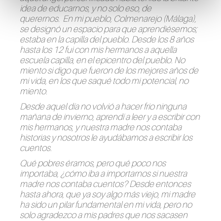
idea de educarnos, y no solo eso, de
querernos. En mi pueblo, Colmenarejo (Málaga),
se designó un espacio para que aprendiésemos;
estaba en la capilla del pueblo. Desde los 8 años
hasta los 12 fui con mis hermanos a aquella
escuela capilla, en el epicentro del pueblo. No
miento si digo que fueron de los mejores años de
mi vida, en los que saqué todo mi potencial, no
miento.
Desde aquel día no volvió a hacer frio ninguna
mañana de invierno, aprendí a leer y a escribir con
mis hermanos, y nuestra madre nos contaba
historias y nosotros le ayudábamos a escribir los
cuentos.
Qué pobres éramos, pero qué poco nos
importaba, ¿cómo iba a importarnos si nuestra
madre nos contaba cuentos? Desde entonces
hasta ahora, que ya soy algo más viejo, mi madre
ha sido un pilar fundamental en mi vida, pero no
solo agradezco a mis padres que nos sacasen