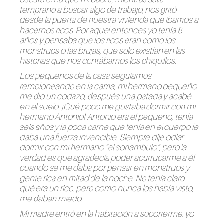
temprano a buscar algo de trabajo, nos gritó
desde la puerta de nuestra vivienda que íbamos a
hacernos ricos. Por aquel entonces yo tenía 8
años y pensaba que los ricos eran como los
monstruos o las brujas, que solo existían en las
historias que nos contábamos los chiquillos.
Los pequeños de la casa seguíamos
remoloneando en la cama, mi hermano pequeño
me dio un codazo, después una patada y acabé
en el suelo. ¡Qué poco me gustaba dormir con mi
hermano Antonio! Antonio era el pequeño, tenía
seis años y la poca carne que tenía en el cuerpo le
daba una fuerza invencible. Siempre dije odiar
dormir con mi hermano “el sonámbulo”, pero la
verdad es que agradecía poder acurrucarme a él
cuando se me daba por pensar en monstruos y
gente rica en mitad de la noche. No tenía claro
qué era un rico, pero como nunca los había visto,
me daban miedo.
Mi madre entró en la habitación a socorrerme, yo