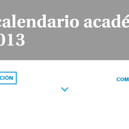
calendario acadé
013
ACIÓN
COM