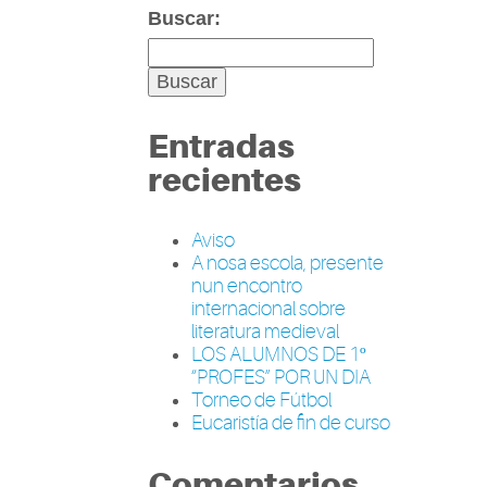
Buscar:
Entradas
recientes
Aviso
A nosa escola, presente
nun encontro
internacional sobre
literatura medieval
LOS ALUMNOS DE 1º
“PROFES” POR UN DIA
Torneo de Fútbol
Eucaristía de fin de curso
Comentarios