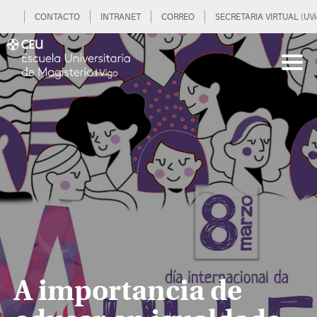
CONTACTO
INTRANET
CORREO
SECRETARIA VIRTUAL (UVi
A importancia de