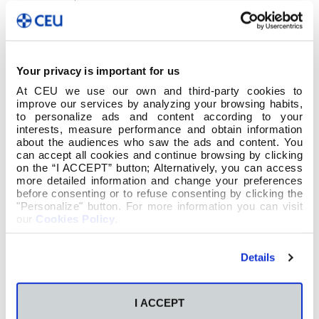
seguramente nos sobrarían os dedos dunha man
para contar cantas mulleres saían. Co obxectivo
de visibilizar o labor desas mulleres en distintos
eidos, a Escola de Maxisterio organiza co gallo do
8M unha exposición que estará visible durante as
Your privacy is important for us
próximas semanas. Nela poderase ver unha
At CEU we use our own and third-party cookies to
selección de traballos realizados polo alumnado
improve our services by analyzing your browsing habits,
sobre mulleres galegas pioneiras en distintos
to personalize ads and content according to your
eidos; o proxecto da Uvigo, «Quero ser
interests, measure performance and obtain information
about the audiences who saw the ads and content. You
investigadora», dirixido a nenas de secundaria,
can accept all cookies and continue browsing by clicking
que busca valorar e visibilizar mulleres científicas
on the “I ACCEPT” button; Alternatively, you can access
contemporáneas e espertar a vocación
more detailed information and change your preferences
investigadora entre os máis cativos, con figuras
before consenting or to refuse consenting by clicking the
femininas da súa contorna; ademais dunha
"Personalize" button. For more information you can visit
pequena mostra do fondo bibliográfico da nosa
our
Cookies Policy
.
Biblioteca que permite traballar a igualdade a
través da literatura nas aulas.
Details
Animámosvos a que vos acheguedes a vela,
porque o día de mañá será tarefa vosa educar en
igualdade.
I ACCEPT